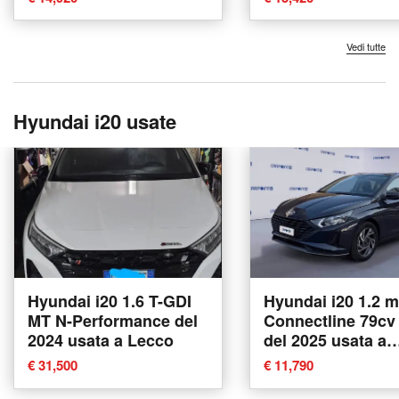
Vedi tutte
Hyundai i20 usate
Hyundai i20 1.6 T-GDI
Hyundai i20 1.2 m
MT N-Performance del
Connectline 79cv
2024 usata a Lecco
del 2025 usata a
Albano Laziale
€ 31,500
€ 11,790