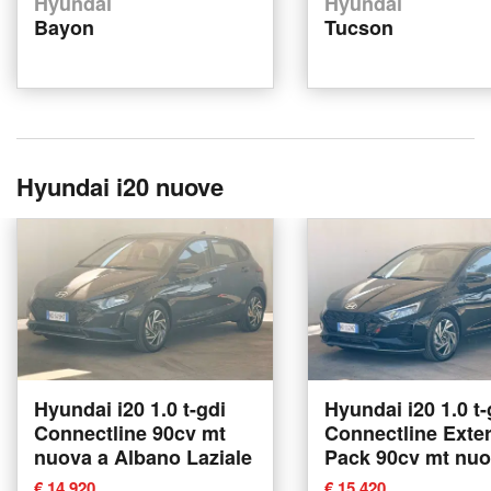
Hyundai
Hyundai
Bayon
Tucson
Hyundai i20 nuove
Hyundai i20 1.0 t-gdi
Hyundai i20 1.0 t-
Connectline 90cv mt
Connectline Exter
nuova a Albano Laziale
Pack 90cv mt nuo
Albano Laziale
€ 14,920
€ 15,420