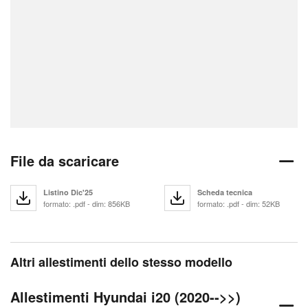
File da scaricare
Listino Dic'25
Scheda tecnica
formato: .pdf - dim: 856KB
formato: .pdf - dim: 52KB
Altri allestimenti dello stesso modello
Allestimenti Hyundai i20 (2020-->>)