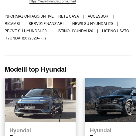
https://www.hyundai.com/it.html
INFORMAZIONI AGGIUNTIVE
RETE CASA
|
ACCESSORI
|
RICAMBI
|
SERVIZI FINANZIARI
|
NEWS SU HYUNDAI I20
|
PROVE SU HYUNDAI I20
|
LISTINO HYUNDAI I20
|
LISTINO USATO
HYUNDAI I20 (2020-->>)
Modelli top Hyundai
Hyundai
Hyundai