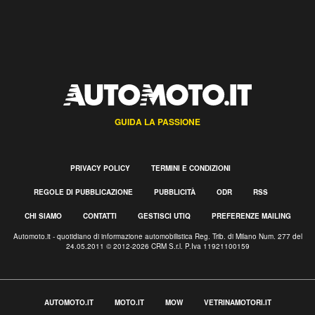
GUIDA LA PASSIONE
PRIVACY POLICY
TERMINI E CONDIZIONI
REGOLE DI PUBBLICAZIONE
PUBBLICITÀ
ODR
RSS
CHI SIAMO
CONTATTI
GESTISCI UTIQ
PREFERENZE MAILING
Automoto.it - quotidiano di informazione automobilistica Reg. Trib. di Milano Num. 277 del
24.05.2011 © 2012-2026 CRM S.r.l. P.Iva 11921100159
AUTOMOTO.IT
MOTO.IT
MOW
VETRINAMOTORI.IT