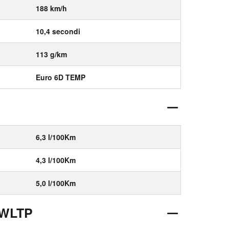
188 km/h
10,4 secondi
113 g/km
Euro 6D TEMP
6,3 l/100Km
4,3 l/100Km
5,0 l/100Km
 WLTP