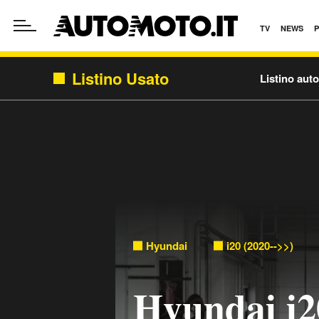
TV
NEWS
Listino Usato
Listino aut
Hyundai
i20 (2020-->>)
Hyundai i2