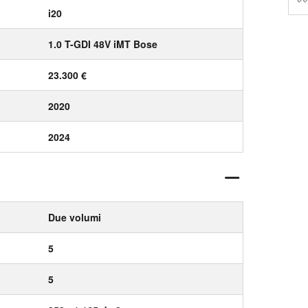
i20
1.0 T-GDI 48V iMT Bose
23.300 €
2020
2024
Due volumi
5
5