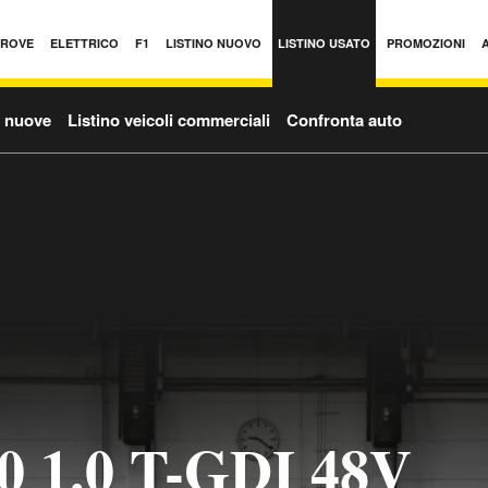
PROVE
ELETTRICO
F1
LISTINO NUOVO
LISTINO USATO
PROMOZIONI
o nuove
Listino veicoli commerciali
Confronta auto
0 1.0 T-GDI 48V