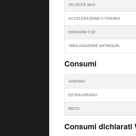
VELOCITÀ MAX
ACCELERAZIONE 0-100KM/H
EMISSIONI CO2
OMOLOGAZIONE ANTINQUIN.
Consumi
URBANO
EXTRAURBANO
MISTO
Consumi dichiarati