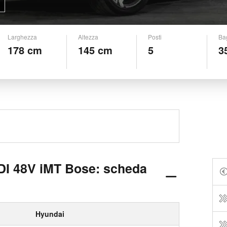
Larghezza
Altezza
Posti
Ba
178 cm
145 cm
5
3
GDI 48V iMT Bose: scheda
Hyundai