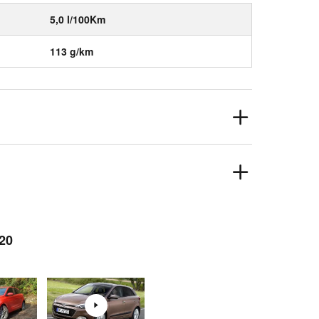
5,0 l/100Km
113 g/km
i20