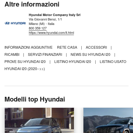
Altre informazioni
Hyundai Motor Company Italy Srl
Via Giovanni Bensi, 1/1
Milano (MI) - Italia
800 359 127
https://www.hyundai.com/it.html
INFORMAZIONI AGGIUNTIVE
RETE CASA
|
ACCESSORI
|
RICAMBI
|
SERVIZI FINANZIARI
|
NEWS SU HYUNDAI I20
|
PROVE SU HYUNDAI I20
|
LISTINO HYUNDAI I20
|
LISTINO USATO
HYUNDAI I20 (2020-->>)
Modelli top Hyundai