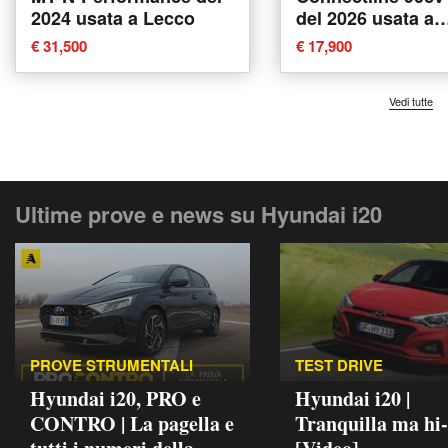
2024 usata a Lecco
del 2026 usata a
Savona
€ 31,500
€ 17,900
Vedi tutte
Ultime prove e news su Hyundai i20
PROVE STRUMENTALI
TEST DRIVE
Hyundai i20, PRO e
Hyundai i20 |
CONTRO | La pagella e
Tranquilla ma hi-