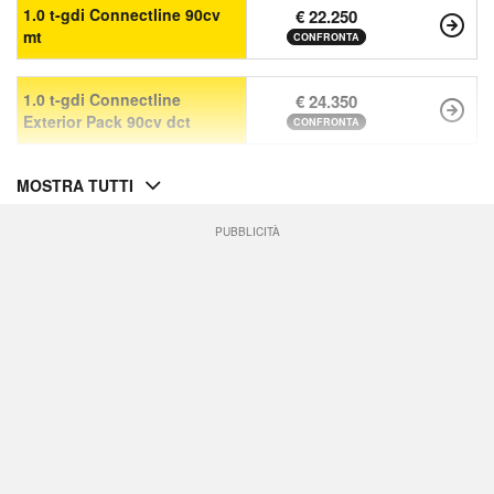
1.0 t-gdi Connectline 90cv
€ 22.250
mt
CONFRONTA
1.0 t-gdi Connectline
€ 24.350
Exterior Pack 90cv dct
CONFRONTA
MOSTRA TUTTI
PUBBLICITÀ