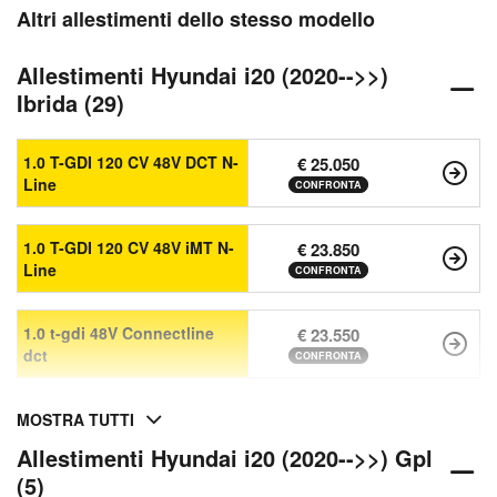
Altri allestimenti dello stesso modello
Allestimenti Hyundai i20 (2020-->>)
Ibrida (29)
1.0 T-GDI 120 CV 48V DCT N-
€ 25.050
Line
CONFRONTA
1.0 T-GDI 120 CV 48V iMT N-
€ 23.850
Line
CONFRONTA
1.0 t-gdi 48V Connectline
€ 23.550
dct
CONFRONTA
MOSTRA TUTTI
Allestimenti Hyundai i20 (2020-->>) Gpl
(5)