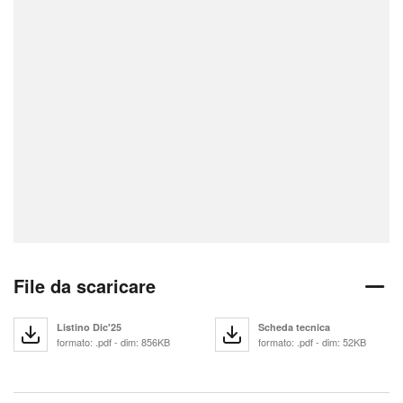
File da scaricare
Listino Dic'25
Scheda tecnica
formato: .pdf - dim: 856KB
formato: .pdf - dim: 52KB