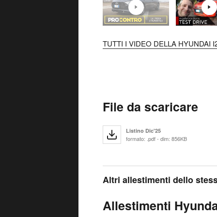
TUTTI I VIDEO DELLA HYUNDAI I2
File da scaricare
Listino Dic'25
formato: .pdf - dim: 856KB
Altri allestimenti dello ste
Allestimenti Hyundai