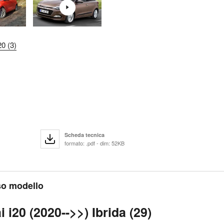
0 (3)
Scheda tecnica
formato: .pdf - dim: 52KB
sso modello
 i20 (2020-->>) Ibrida (29)