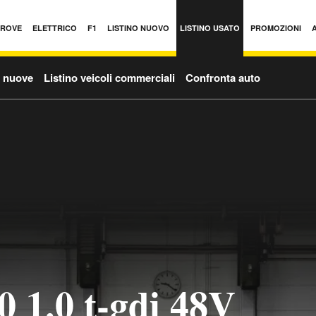
PROVE
ELETTRICO
F1
LISTINO NUOVO
LISTINO USATO
PROMOZIONI
o nuove
Listino veicoli commerciali
Confronta auto
0 1.0 t-gdi 48V