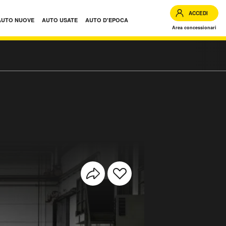
ACCEDI
AUTO NUOVE
AUTO USATE
AUTO D'EPOCA
Area concessionari