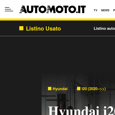
TV
NEWS
Listino Usato
Listino aut
Hyundai
i20 (2020-->>)
Hyundai i2