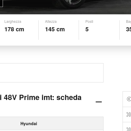
Larghezza
Altezza
Posti
Ba
178 cm
145 cm
5
3
di 48V Prime imt: scheda
Hyundai