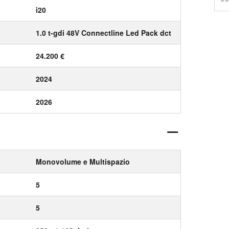
i20
1.0 t-gdi 48V Connectline Led Pack dct
24.200 €
2024
2026
Monovolume e Multispazio
5
5