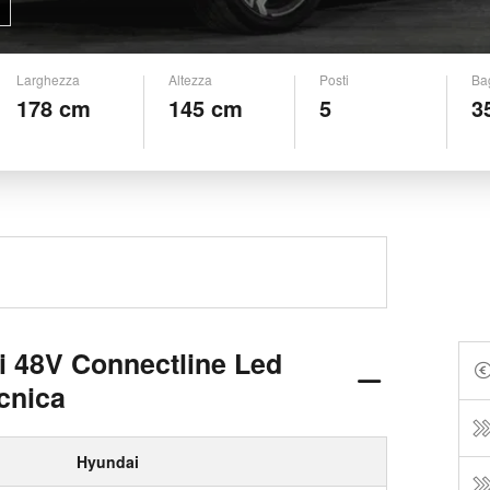
Larghezza
Altezza
Posti
Ba
178 cm
145 cm
5
3
di 48V Connectline Led
cnica
Hyundai