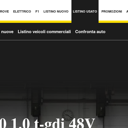
PROVE
ELETTRICO
F1
LISTINO NUOVO
LISTINO USATO
PROMOZIONI
o nuove
Listino veicoli commerciali
Confronta auto
0 1.0 t-gdi 48V