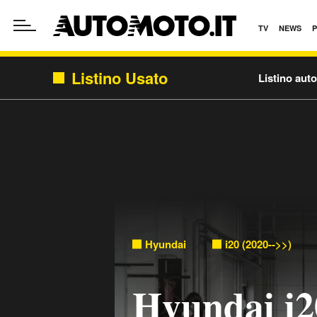
TV
NEWS
Listino Usato
Listino aut
Hyundai
i20 (2020-->>)
Hyundai i2