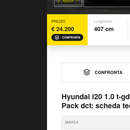
PREZZO
Lunghezza
€ 24.200
407 cm
CONFRONTA
CONFRONTA
Hyundai i20 1.0 t-g
Pack dct: scheda te
MARCA