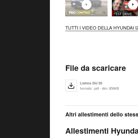
TUTTI I VIDEO DELLA HYUNDAI I2
File da scaricare
Listino Dic'25
formato: .pdf - dim: 856KB
Altri allestimenti dello ste
Allestimenti Hyundai