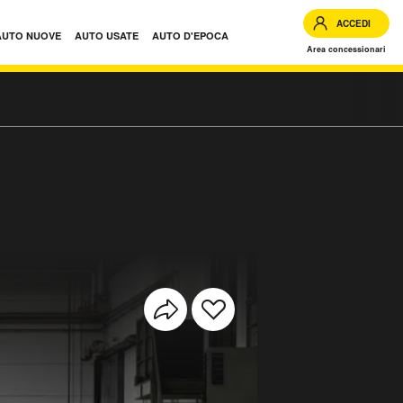
ACCEDI
AUTO NUOVE
AUTO USATE
AUTO D'EPOCA
Area concessionari