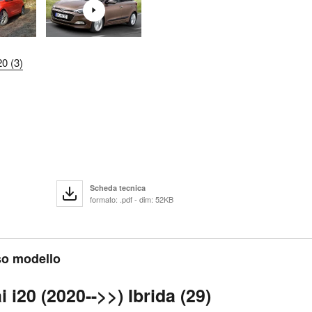
0 (3)
Scheda tecnica
formato: .pdf - dim: 52KB
sso modello
 i20 (2020-->>) Ibrida (29)