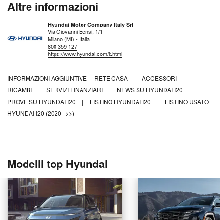
Altre informazioni
Hyundai Motor Company Italy Srl
Via Giovanni Bensi, 1/1
Milano (MI) - Italia
800 359 127
https://www.hyundai.com/it.html
INFORMAZIONI AGGIUNTIVE
RETE CASA
|
ACCESSORI
|
RICAMBI
|
SERVIZI FINANZIARI
|
NEWS SU HYUNDAI I20
|
PROVE SU HYUNDAI I20
|
LISTINO HYUNDAI I20
|
LISTINO USATO
HYUNDAI I20 (2020-->>)
Modelli top Hyundai