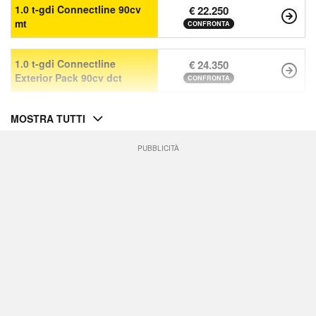
1.0 t-gdi Connectline 90cv
€ 22.250
mt
CONFRONTA
1.0 t-gdi Connectline
€ 24.350
Exterior Pack 90cv dct
CONFRONTA
MOSTRA TUTTI
PUBBLICITÀ