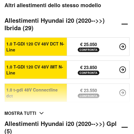
Altri allestimenti dello stesso modello
Allestimenti Hyundai i20 (2020-->>)
Ibrida (29)
1.0 T-GDI 120 CV 48V DCT N-
€ 25.050
Line
CONFRONTA
1.0 T-GDI 120 CV 48V iMT N-
€ 23.850
Line
CONFRONTA
1.0 t-gdi 48V Connectline
€ 23.550
dct
CONFRONTA
MOSTRA TUTTI
Allestimenti Hyundai i20 (2020-->>) Gpl
(5)