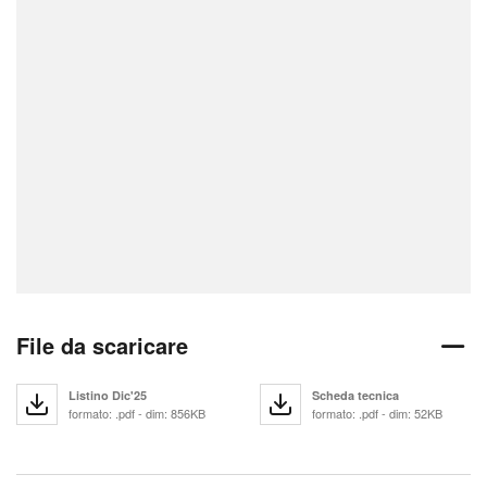
File da scaricare
Listino Dic'25
Scheda tecnica
formato: .pdf - dim: 856KB
formato: .pdf - dim: 52KB