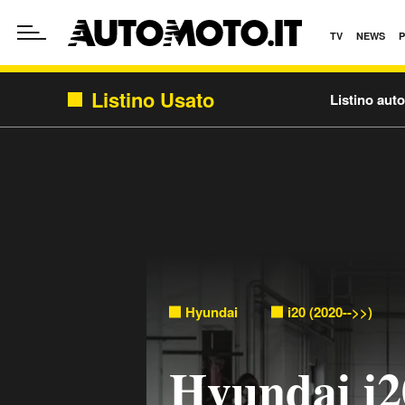
TV
NEWS
Listino Usato
Listino aut
Hyundai
i20 (2020-->>)
Hyundai i2