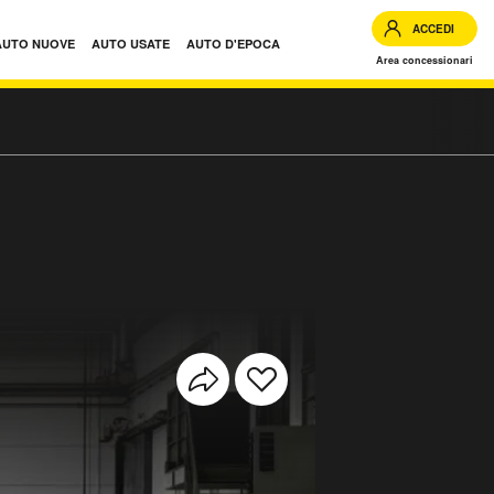
ACCEDI
AUTO NUOVE
AUTO USATE
AUTO D'EPOCA
Area concessionari