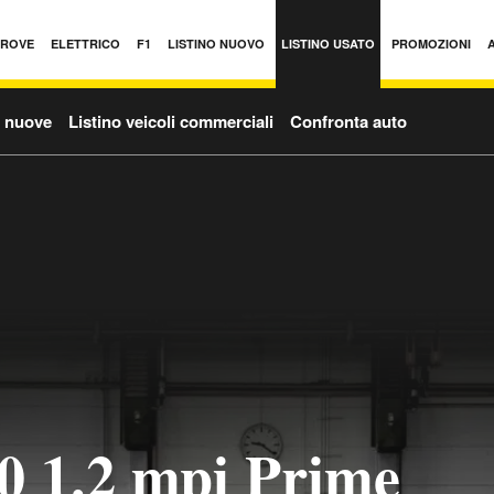
PROVE
ELETTRICO
F1
LISTINO NUOVO
LISTINO USATO
PROMOZIONI
o nuove
Listino veicoli commerciali
Confronta auto
0 1.2 mpi Prime