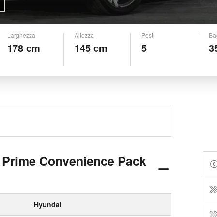
Larghezza
Altezza
Posti
Ba
178 cm
145 cm
5
3
i Prime Convenience Pack
Hyundai