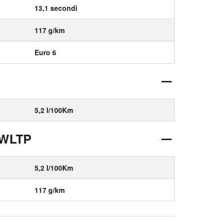
13,1 secondi
117 g/km
Euro 6
5,2 l/100Km
 WLTP
5,2 l/100Km
117 g/km