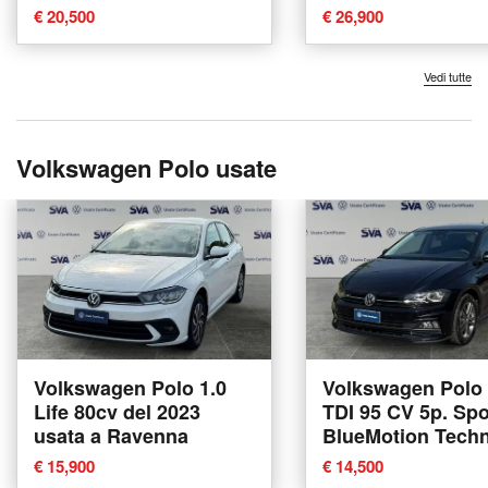
€ 20,500
€ 26,900
Vedi tutte
Volkswagen Polo usate
Volkswagen Polo 1.0
Volkswagen Polo 
Life 80cv del 2023
TDI 95 CV 5p. Spo
usata a Ravenna
BlueMotion Tech
del 2020 usata a
€ 15,900
€ 14,500
Ravenna