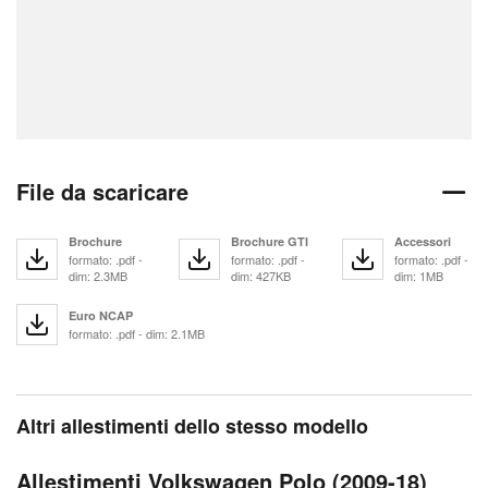
File da scaricare
Brochure
Brochure GTI
Accessori
formato: .pdf -
formato: .pdf -
formato: .pdf -
dim: 2.3MB
dim: 427KB
dim: 1MB
Euro NCAP
formato: .pdf - dim: 2.1MB
Altri allestimenti dello stesso modello
Allestimenti Volkswagen Polo (2009-18)