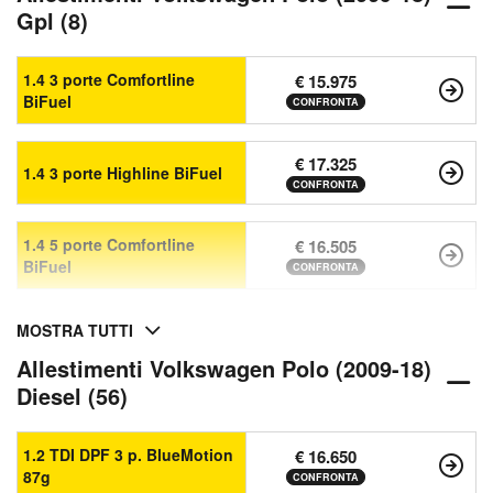
Gpl (8)
1.4 3 porte Comfortline
€ 15.975
BiFuel
CONFRONTA
€ 17.325
1.4 3 porte Highline BiFuel
CONFRONTA
1.4 5 porte Comfortline
€ 16.505
BiFuel
CONFRONTA
MOSTRA TUTTI
Allestimenti Volkswagen Polo (2009-18)
Diesel (56)
1.2 TDI DPF 3 p. BlueMotion
€ 16.650
87g
CONFRONTA