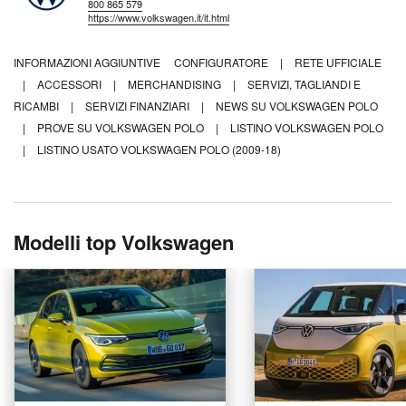
800 865 579
https://www.volkswagen.it/it.html
INFORMAZIONI AGGIUNTIVE
CONFIGURATORE
|
RETE UFFICIALE
|
ACCESSORI
|
MERCHANDISING
|
SERVIZI, TAGLIANDI E
RICAMBI
|
SERVIZI FINANZIARI
|
NEWS SU VOLKSWAGEN POLO
|
PROVE SU VOLKSWAGEN POLO
|
LISTINO VOLKSWAGEN POLO
|
LISTINO USATO VOLKSWAGEN POLO (2009-18)
Modelli top Volkswagen