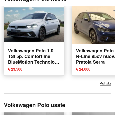
Volkswagen Polo 1.0
Volkswagen Polo 1
TSI 5p. Comfortline
R-Line 95cv nuov
BlueMotion Technology
Pratola Serra
nuova a Pratola Serra
€ 23,500
€ 24,000
Vedi tutte
Volkswagen Polo usate