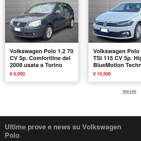
Volkswagen Polo 1.2 70
Volkswagen Polo 
CV 5p. Comfortline del
TSI 115 CV 5p. Hi
2008 usata a Torino
BlueMotion Tech
del 2019 usata a 
€ 6,950
€ 15,500
Vedi tutte
Ultime prove e news su Volkswagen
Polo