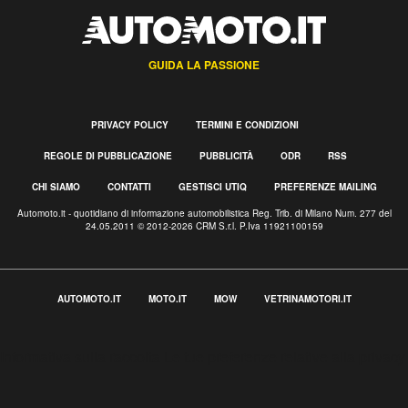
GUIDA LA PASSIONE
PRIVACY POLICY
TERMINI E CONDIZIONI
REGOLE DI PUBBLICAZIONE
PUBBLICITÀ
ODR
RSS
CHI SIAMO
CONTATTI
GESTISCI UTIQ
PREFERENZE MAILING
Automoto.it - quotidiano di informazione automobilistica Reg. Trib. di Milano Num. 277 del
24.05.2011 © 2012-2026 CRM S.r.l. P.Iva 11921100159
AUTOMOTO.IT
MOTO.IT
MOW
VETRINAMOTORI.IT
Informativa sulla raccolta
Le tue preferenze relative alla privacy