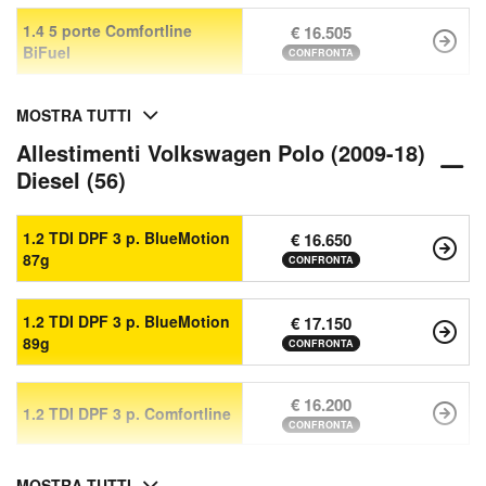
1.4 5 porte Comfortline
€ 16.505
BiFuel
CONFRONTA
MOSTRA TUTTI
Allestimenti Volkswagen Polo (2009-18)
Diesel (56)
1.2 TDI DPF 3 p. BlueMotion
€ 16.650
87g
CONFRONTA
1.2 TDI DPF 3 p. BlueMotion
€ 17.150
89g
CONFRONTA
€ 16.200
1.2 TDI DPF 3 p. Comfortline
CONFRONTA
MOSTRA TUTTI