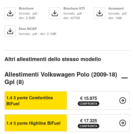
Brochure
Brochure GTI
Accessori
formato: .pdf -
formato: .pdf -
formato: .pdf -
dim: 2.3MB
dim: 427KB
dim: 1MB
Euro NCAP
formato: .pdf - dim: 2.1MB
Altri allestimenti dello stesso modello
Allestimenti Volkswagen Polo (2009-18)
Gpl (8)
1.4 3 porte Comfortline
€ 15.975
BiFuel
CONFRONTA
€ 17.325
1.4 3 porte Highline BiFuel
CONFRONTA