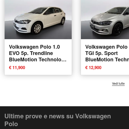
Volkswagen Polo 1.0
Volkswagen Polo 
EVO 5p. Trendline
TGI 5p. Sport
BlueMotion Technology
BlueMotion Tech
del 2019 usata a Verona
del 2020 usata a 
€ 11,900
€ 12,900
Vedi tutte
Ultime prove e news su Volkswagen
Polo