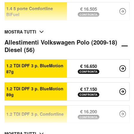
1.4 5 porte Comfortline
€ 16.505
BiFuel
CONFRONTA
MOSTRA TUTTI
Allestimenti Volkswagen Polo (2009-18)
Diesel (56)
1.2 TDI DPF 3 p. BlueMotion
€ 16.650
87g
CONFRONTA
1.2 TDI DPF 3 p. BlueMotion
€ 17.150
89g
CONFRONTA
€ 16.200
1.2 TDI DPF 3 p. Comfortline
CONFRONTA
MOSTRA TUTTI