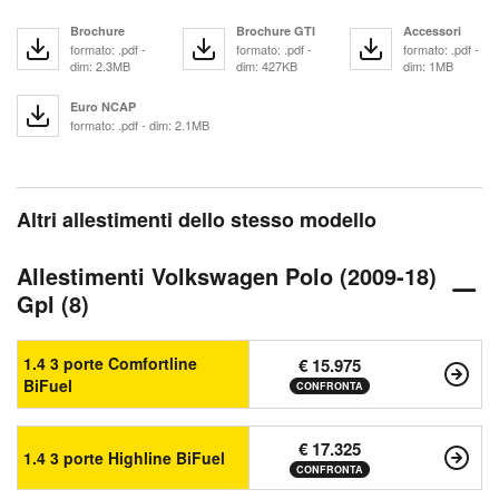
Brochure
Brochure GTI
Accessori
formato: .pdf -
formato: .pdf -
formato: .pdf -
dim: 2.3MB
dim: 427KB
dim: 1MB
Euro NCAP
formato: .pdf - dim: 2.1MB
Altri allestimenti dello stesso modello
Allestimenti Volkswagen Polo (2009-18)
Gpl (8)
1.4 3 porte Comfortline
€ 15.975
BiFuel
CONFRONTA
€ 17.325
1.4 3 porte Highline BiFuel
CONFRONTA