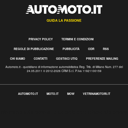
GUIDA LA PASSIONE
PRIVACY POLICY
TERMINI E CONDIZIONI
REGOLE DI PUBBLICAZIONE
PUBBLICITÀ
ODR
RSS
CHI SIAMO
CONTATTI
GESTISCI UTIQ
PREFERENZE MAILING
Automoto.it - quotidiano di informazione automobilistica Reg. Trib. di Milano Num. 277 del
24.05.2011 © 2012-2026 CRM S.r.l. P.Iva 11921100159
AUTOMOTO.IT
MOTO.IT
MOW
VETRINAMOTORI.IT
Informativa sulla raccolta
Le tue preferenze relative alla privacy