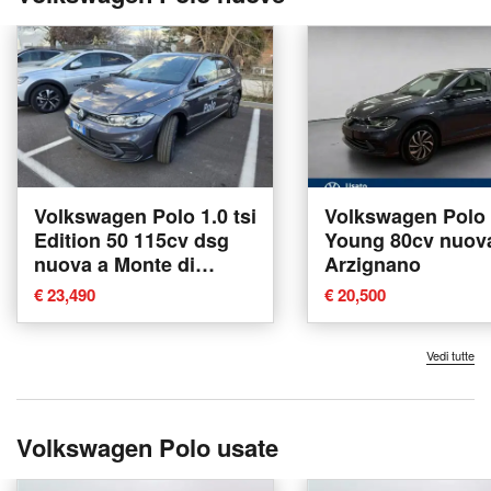
Volkswagen Polo 1.0 tsi
Volkswagen Polo 
Edition 50 115cv dsg
Young 80cv nuov
nuova a Monte di
Arzignano
Procida
€ 23,490
€ 20,500
Vedi tutte
Volkswagen Polo usate