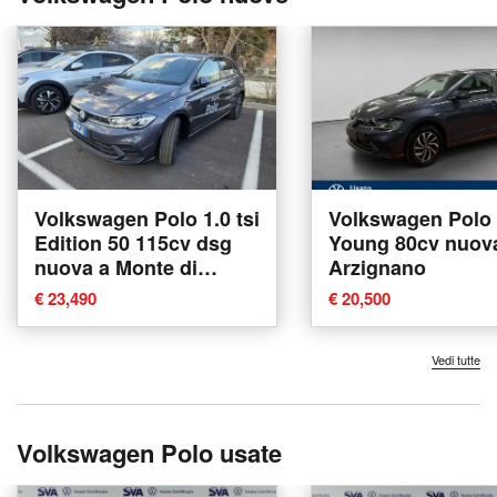
Volkswagen Polo 1.0 tsi
Volkswagen Polo 
Edition 50 115cv dsg
Young 80cv nuov
nuova a Monte di
Arzignano
Procida
€ 23,490
€ 20,500
Vedi tutte
Volkswagen Polo usate