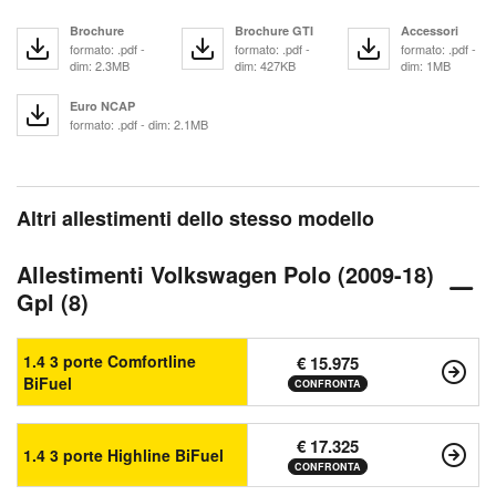
Brochure
Brochure GTI
Accessori
formato: .pdf -
formato: .pdf -
formato: .pdf -
dim: 2.3MB
dim: 427KB
dim: 1MB
Euro NCAP
formato: .pdf - dim: 2.1MB
Altri allestimenti dello stesso modello
Allestimenti Volkswagen Polo (2009-18)
Gpl (8)
1.4 3 porte Comfortline
€ 15.975
BiFuel
CONFRONTA
€ 17.325
1.4 3 porte Highline BiFuel
CONFRONTA