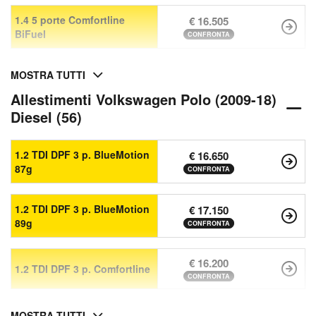
1.4 5 porte Comfortline
€ 16.505
BiFuel
CONFRONTA
MOSTRA TUTTI
Allestimenti Volkswagen Polo (2009-18)
Diesel (56)
1.2 TDI DPF 3 p. BlueMotion
€ 16.650
87g
CONFRONTA
1.2 TDI DPF 3 p. BlueMotion
€ 17.150
89g
CONFRONTA
€ 16.200
1.2 TDI DPF 3 p. Comfortline
CONFRONTA
MOSTRA TUTTI