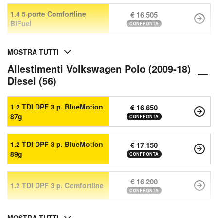
1.4 5 porte Comfortline
€ 16.505
BiFuel
CONFRONTA
MOSTRA TUTTI
Allestimenti Volkswagen Polo (2009-18)
Diesel (56)
1.2 TDI DPF 3 p. BlueMotion
€ 16.650
87g
CONFRONTA
1.2 TDI DPF 3 p. BlueMotion
€ 17.150
89g
CONFRONTA
€ 16.200
1.2 TDI DPF 3 p. Comfortline
CONFRONTA
MOSTRA TUTTI