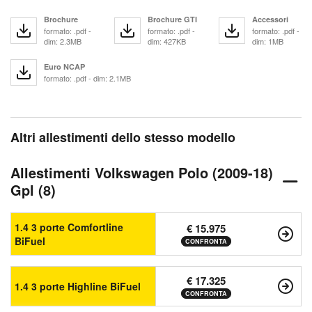
Brochure
Brochure GTI
Accessori
formato: .pdf -
formato: .pdf -
formato: .pdf -
dim: 2.3MB
dim: 427KB
dim: 1MB
Euro NCAP
formato: .pdf - dim: 2.1MB
Altri allestimenti dello stesso modello
Allestimenti Volkswagen Polo (2009-18)
Gpl (8)
1.4 3 porte Comfortline
€ 15.975
BiFuel
CONFRONTA
€ 17.325
1.4 3 porte Highline BiFuel
CONFRONTA