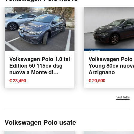
Volkswagen Polo 1.0 tsi
Volkswagen Polo 
Edition 50 115cv dsg
Young 80cv nuov
nuova a Monte di
Arzignano
Procida
€ 23,490
€ 20,500
Vedi tutte
Volkswagen Polo usate