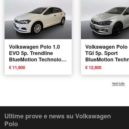
Volkswagen Polo 1.0
Volkswagen Polo 
EVO 5p. Trendline
TGI 5p. Sport
BlueMotion Technology
BlueMotion Tech
del 2019 usata a Verona
del 2020 usata a 
€ 11,900
€ 12,900
Vedi tutte
Ultime prove e news su Volkswagen
Polo