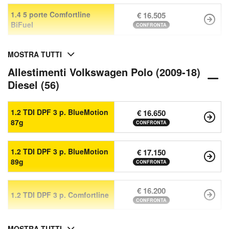
1.4 5 porte Comfortline
€ 16.505
BiFuel
CONFRONTA
MOSTRA TUTTI
Allestimenti Volkswagen Polo (2009-18)
Diesel (56)
1.2 TDI DPF 3 p. BlueMotion
€ 16.650
87g
CONFRONTA
1.2 TDI DPF 3 p. BlueMotion
€ 17.150
89g
CONFRONTA
€ 16.200
1.2 TDI DPF 3 p. Comfortline
CONFRONTA
MOSTRA TUTTI