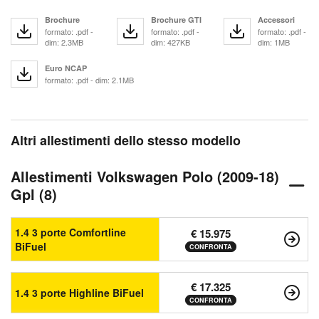
Brochure
Brochure GTI
Accessori
formato: .pdf -
formato: .pdf -
formato: .pdf -
dim: 2.3MB
dim: 427KB
dim: 1MB
Euro NCAP
formato: .pdf - dim: 2.1MB
Altri allestimenti dello stesso modello
Allestimenti Volkswagen Polo (2009-18)
Gpl (8)
1.4 3 porte Comfortline
€ 15.975
BiFuel
CONFRONTA
€ 17.325
1.4 3 porte Highline BiFuel
CONFRONTA