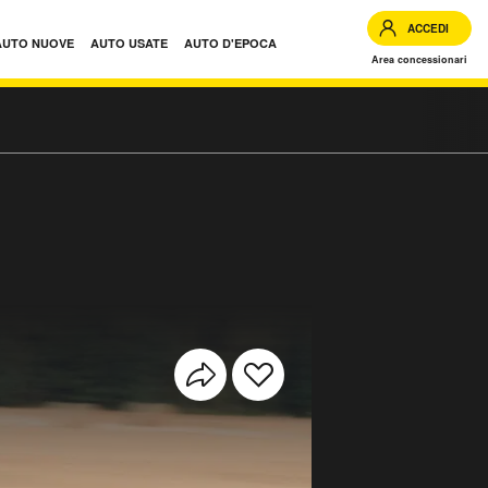
ACCEDI
AUTO NUOVE
AUTO USATE
AUTO D'EPOCA
Area concessionari