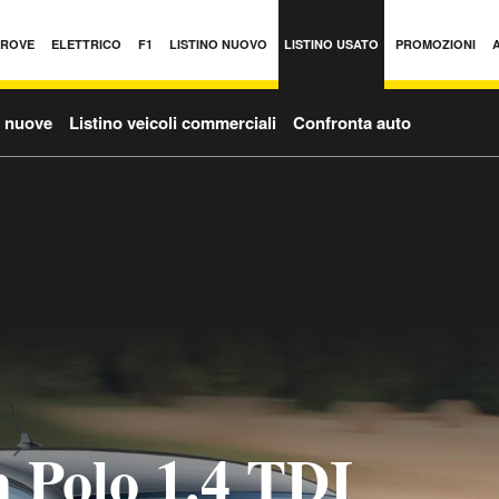
PROVE
ELETTRICO
F1
LISTINO NUOVO
LISTINO USATO
PROMOZIONI
o nuove
Listino veicoli commerciali
Confronta auto
 Polo 1.4 TDI