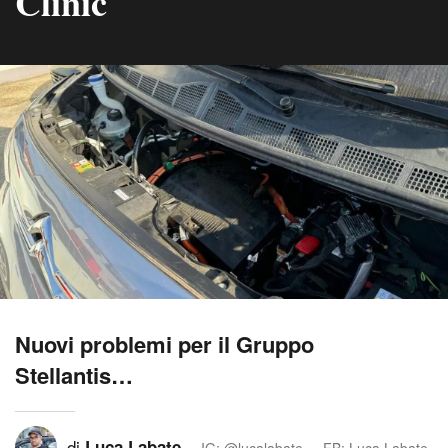
Clinic
Nuovi problemi per il Gruppo
Stellantis…
di
Luca Labate
IG: @lucalabate
FB: Luca Labate