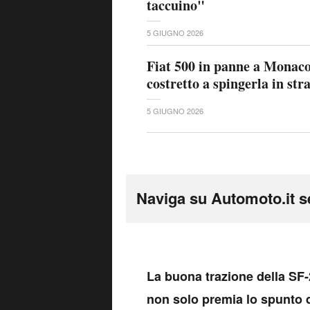
taccuino"
5 GIUGNO 2026
Fiat 500 in panne a Monaco
costretto a spingerla in str
5 GIUGNO 2026
Naviga su Automoto.it s
L
a buona trazione della SF-
non solo premia lo spunto d