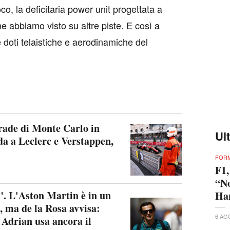
co, la deficitaria power unit progettata a
e abbiamo visto su altre piste. E così a
oti telaistiche e aerodinamiche del
trade di Monte Carlo in
Ul
da a Leclerc e Verstappen,
FORM
F1,
“No
". L'Aston Martin è in un
Ham
, ma de la Rosa avvisa:
6 AG
 Adrian usa ancora il