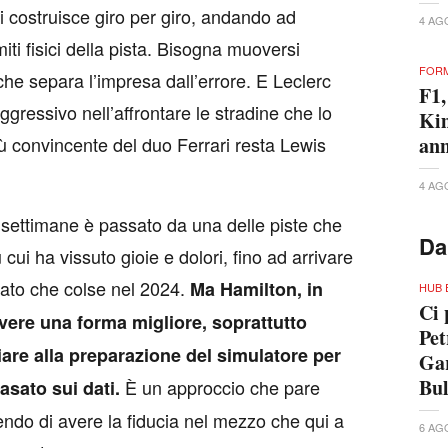
i costruisce giro per giro, andando ad
4 AG
miti fisici della pista. Bisogna muoversi
FORM
 che separa l’impresa dall’errore. E Leclerc
F1,
ggressivo nell’affrontare le stradine che lo
Kim
iù convincente del duo Ferrari resta Lewis
ann
4 AG
i settimane è passato da una delle piste che
Da
cui ha vissuto gioie e dolori, fino ad arrivare
icato che colse nel 2024.
Ma Hamilton, in
HUB 
Ci 
re una forma migliore, soprattutto
Pet
iare alla preparazione del simulatore per
Gar
Bu
È un approccio che pare
asato sui dati.
endo di avere la fiducia nel mezzo che qui a
6 AG