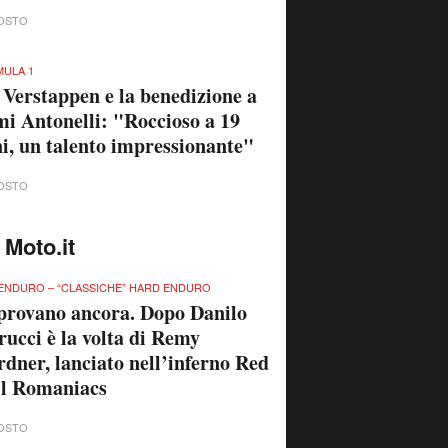
OSTO
ULA 1
 Verstappen e la benedizione a
i Antonelli: "Roccioso a 19
i, un talento impressionante"
OSTO
 Moto.it
ENDURO – “CLASSICHE” HARD ENDURO
provano ancora. Dopo Danilo
rucci è la volta di Remy
dner, lanciato nell’inferno Red
ll Romaniacs
OSTO