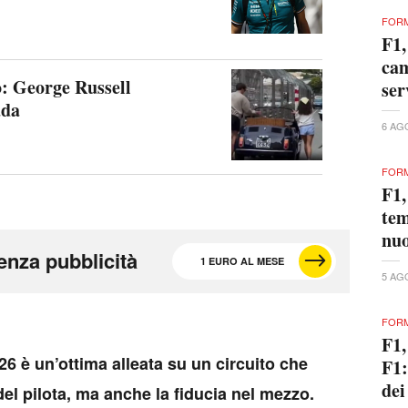
FORM
F1,
cam
: George Russell
ser
ada
6 AG
FORM
F1,
tem
nuo
enza pubblicità
1 EURO AL MESE
5 AG
FORM
F1,
26 è un’ottima alleata su un circuito che
F1:
dei
el pilota, ma anche la fiducia nel mezzo.