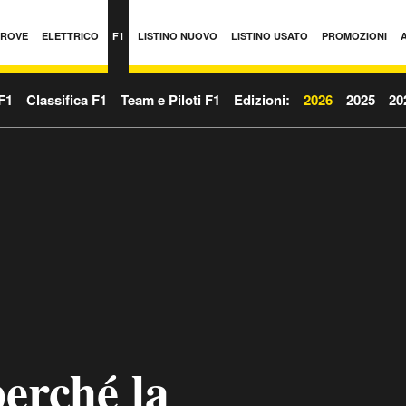
PROVE
ELETTRICO
F1
LISTINO NUOVO
LISTINO USATO
PROMOZIONI
F1
Classifica F1
Team e Piloti F1
Edizioni:
2026
2025
20
erché la