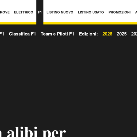
PROVE
ELETTRICO
F1
LISTINO NUOVO
LISTINO USATO
PROMOZIONI
F1
Classifica F1
Team e Piloti F1
Edizioni:
2026
2025
20
 alibi per