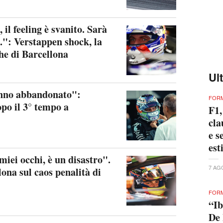
il feeling è svanito. Sarà
..": Verstappen shock, la
che di Barcellona
Ul
anno abbandonato":
FORM
po il 3° tempo a
F1,
cla
e s
est
miei occhi, è un disastro".
7 AG
lona sul caos penalità di
FORM
“Ib
De 