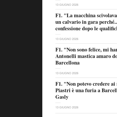
13 GIUGNO 2026
F1. "La macchina scivolava, 
un calvario in gara perché.
confessione dopo le qualifi
13 GIUGNO 2026
F1. "Non sono felice, mi h
Antonelli mastica amaro do
Barcellona
13 GIUGNO 2026
F1. "Non potevo credere ai 
Piastri è una furia a Barcel
Gasly
13 GIUGNO 2026