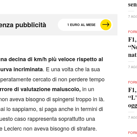
se
7 AG
enza pubblicità
1 EURO AL MESE
FORM
F1,
“No
nat
a decina di km/h più veloce rispetto al
7 AG
. E una volta che la sua
curva incriminata
disperatamente cercato di non perdere tempo
FORM
in un
rrore di valutazione maiuscolo,
F1,
“L'
on aveva bisogno di spingersi troppo in là.
ogg
ai lo sappiamo, si paga anche in termini di
questo caso rappresenta soprattutto una
7 AG
he Leclerc non aveva bisogno di strafare.
FORM