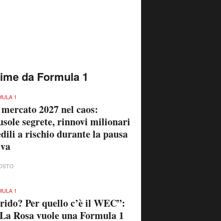
time da Formula 1
ULA 1
 mercato 2027 nel caos:
usole segrete, rinnovi milionari
edili a rischio durante la pausa
iva
OSTO
ULA 1
rido? Per quello c’è il WEC”:
La Rosa vuole una Formula 1