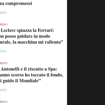
nza compromessi
OSTO
ULA 1
 Leclerc spiazza la Ferrari:
n posso guidare in modo
urale, la macchina mi rallenta”
OSTO
ULA 1
 Antonelli e il riscatto a Spa:
anno scorso ho toccato il fondo,
i guido il Mondiale”
OSTO
ULA 1