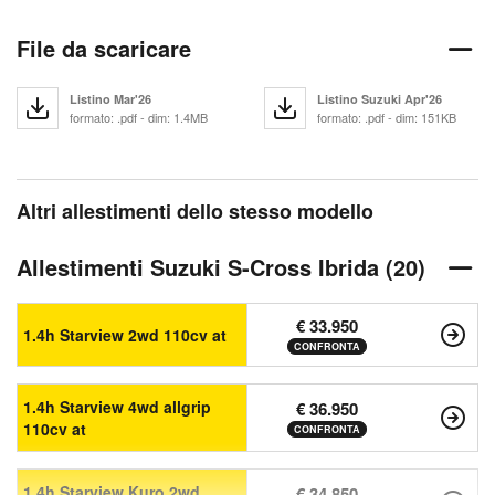
File da scaricare
Listino Mar'26
Listino Suzuki Apr'26
formato: .pdf - dim: 1.4MB
formato: .pdf - dim: 151KB
Altri allestimenti dello stesso modello
Allestimenti Suzuki S-Cross Ibrida (20)
€ 33.950
1.4h Starview 2wd 110cv at
CONFRONTA
1.4h Starview 4wd allgrip
€ 36.950
110cv at
CONFRONTA
1.4h Starview Kuro 2wd
€ 34.850