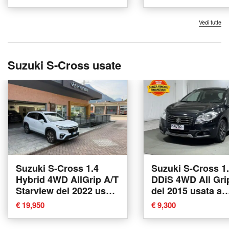
Vedi tutte
Suzuki S-Cross usate
Suzuki S-Cross 1.4
Suzuki S-Cross 1
Hybrid 4WD AllGrip A/T
DDiS 4WD All Gri
Starview del 2022 usata
del 2015 usata a
a Montecrestese
Montagna in Valte
€ 19,950
€ 9,300