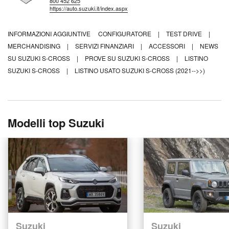
800 452 625
https://auto.suzuki.it/index.aspx
INFORMAZIONI AGGIUNTIVE
CONFIGURATORE
|
TEST DRIVE
|
MERCHANDISING
|
SERVIZI FINANZIARI
|
ACCESSORI
|
NEWS
SU SUZUKI S-CROSS
|
PROVE SU SUZUKI S-CROSS
|
LISTINO
SUZUKI S-CROSS
|
LISTINO USATO SUZUKI S-CROSS (2021-->>)
Modelli top Suzuki
Suzuki
Suzuki