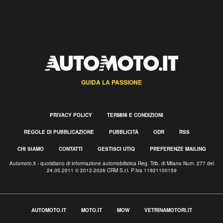
GUIDA LA PASSIONE
PRIVACY POLICY
TERMINI E CONDIZIONI
REGOLE DI PUBBLICAZIONE
PUBBLICITÀ
ODR
RSS
CHI SIAMO
CONTATTI
GESTISCI UTIQ
PREFERENZE MAILING
Automoto.it - quotidiano di informazione automobilistica Reg. Trib. di Milano Num. 277 del
24.05.2011 © 2012-2026 CRM S.r.l. P.Iva 11921100159
AUTOMOTO.IT
MOTO.IT
MOW
VETRINAMOTORI.IT