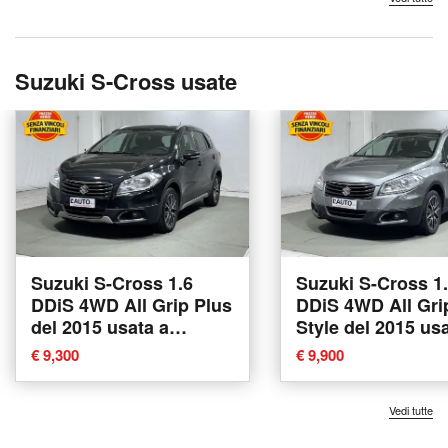
Suzuki S-Cross usate
Suzuki S-Cross 1.6
Suzuki S-Cross 1
DDiS 4WD All Grip Plus
DDiS 4WD All Gri
del 2015 usata a
Style del 2015 us
Montagna in Valtellina
Montagna in Valte
€ 9,300
€ 9,900
Vedi tutte