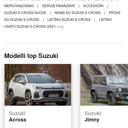
MERCHANDISING
|
SERVIZI FINANZIARI
|
ACCESSORI
|
SUZUKI S-CROSS NUOVE
|
NEWS SU SUZUKI S-CROSS
|
PROVE
SU SUZUKI S-CROSS
|
LISTINO SUZUKI S-CROSS
|
LISTINO
USATO SUZUKI S-CROSS (2021-->>)
Modelli top Suzuki
Suzuki
Suzuki
Across
Jimny