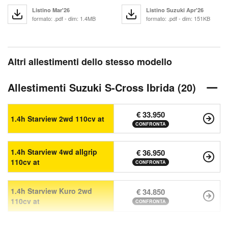
Listino Mar'26
Listino Suzuki Apr'26
formato: .pdf - dim: 1.4MB
formato: .pdf - dim: 151KB
Altri allestimenti dello stesso modello
Allestimenti Suzuki S-Cross Ibrida (20)
€ 33.950
1.4h Starview 2wd 110cv at
CONFRONTA
1.4h Starview 4wd allgrip
€ 36.950
110cv at
CONFRONTA
1.4h Starview Kuro 2wd
€ 34.850
110cv at
CONFRONTA