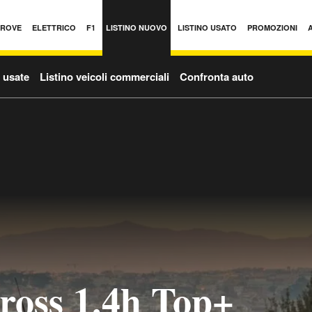
PROVE
ELETTRICO
F1
LISTINO NUOVO
LISTINO USATO
PROMOZIONI
o usate
Listino veicoli commerciali
Confronta auto
ross 1.4h Top+