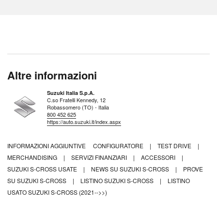
Altre informazioni
Suzuki Italia S.p.A.
C.so Fratelli Kennedy, 12
Robassomero (TO) - Italia
800 452 625
https://auto.suzuki.it/index.aspx
INFORMAZIONI AGGIUNTIVE
CONFIGURATORE
|
TEST DRIVE
|
MERCHANDISING
|
SERVIZI FINANZIARI
|
ACCESSORI
|
SUZUKI S-CROSS USATE
|
NEWS SU SUZUKI S-CROSS
|
PROVE
SU SUZUKI S-CROSS
|
LISTINO SUZUKI S-CROSS
|
LISTINO
USATO SUZUKI S-CROSS (2021-->>)