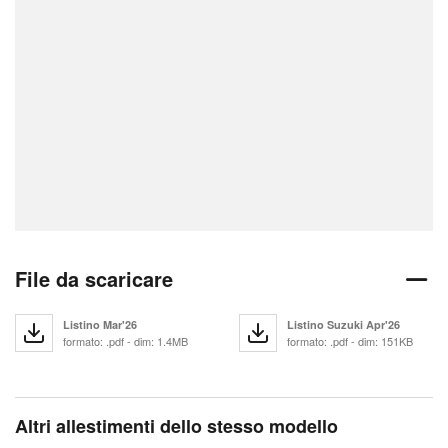
File da scaricare
Listino Mar'26
Listino Suzuki Apr'26
formato: .pdf - dim: 1.4MB
formato: .pdf - dim: 151KB
Altri allestimenti dello stesso modello