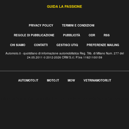
GUIDA LA PASSIONE
PRIVACY POLICY
TERMINI E CONDIZIONI
REGOLE DI PUBBLICAZIONE
PUBBLICITÀ
ODR
RSS
CHI SIAMO
CONTATTI
GESTISCI UTIQ
PREFERENZE MAILING
Automoto.it - quotidiano di informazione automobilistica Reg. Trib. di Milano Num. 277 del
24.05.2011 © 2012-2026 CRM S.r.l. P.Iva 11921100159
AUTOMOTO.IT
MOTO.IT
MOW
VETRINAMOTORI.IT
Informativa sulla raccolta
Le tue preferenze relative alla privacy