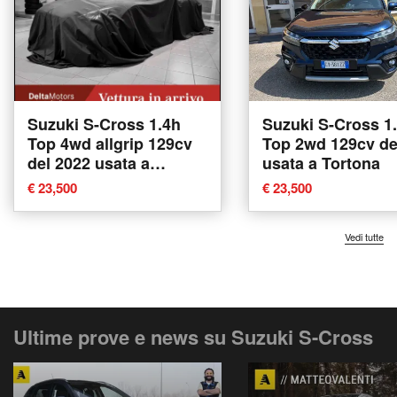
Suzuki S-Cross 1.4h
Suzuki S-Cross 1
Top 4wd allgrip 129cv
Top 2wd 129cv de
del 2022 usata a
usata a Tortona
Montecosaro
€ 23,500
€ 23,500
Vedi tutte
Ultime prove e news su Suzuki S-Cross