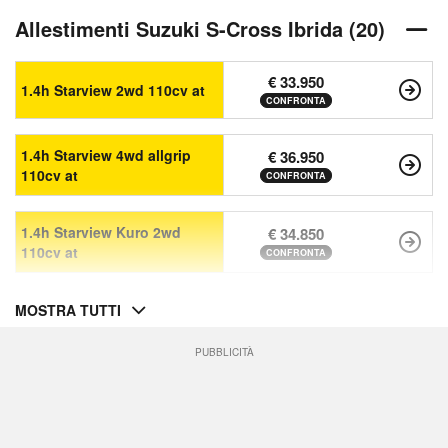
Allestimenti Suzuki S-Cross Ibrida (20)
€ 33.950
1.4h Starview 2wd 110cv at
CONFRONTA
1.4h Starview 4wd allgrip
€ 36.950
110cv at
CONFRONTA
1.4h Starview Kuro 2wd
€ 34.850
110cv at
CONFRONTA
MOSTRA TUTTI
PUBBLICITÀ