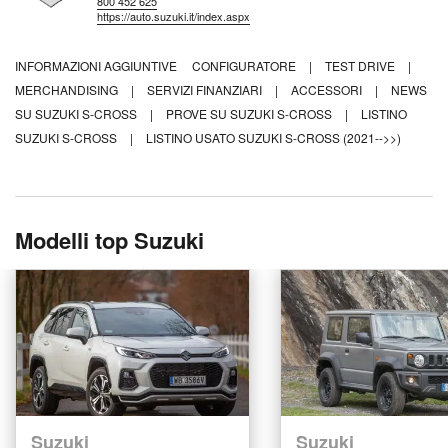
800 452 625
https://auto.suzuki.it/index.aspx
INFORMAZIONI AGGIUNTIVE
CONFIGURATORE
|
TEST DRIVE
|
MERCHANDISING
|
SERVIZI FINANZIARI
|
ACCESSORI
|
NEWS
SU SUZUKI S-CROSS
|
PROVE SU SUZUKI S-CROSS
|
LISTINO
SUZUKI S-CROSS
|
LISTINO USATO SUZUKI S-CROSS (2021-->>)
Modelli top Suzuki
Suzuki
Suzuki