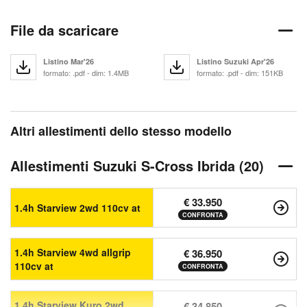
File da scaricare
Listino Mar'26
Listino Suzuki Apr'26
formato: .pdf - dim: 1.4MB
formato: .pdf - dim: 151KB
Altri allestimenti dello stesso modello
Allestimenti Suzuki S-Cross Ibrida (20)
€ 33.950
1.4h Starview 2wd 110cv at
CONFRONTA
1.4h Starview 4wd allgrip
€ 36.950
110cv at
CONFRONTA
1.4h Starview Kuro 2wd
€ 34.850