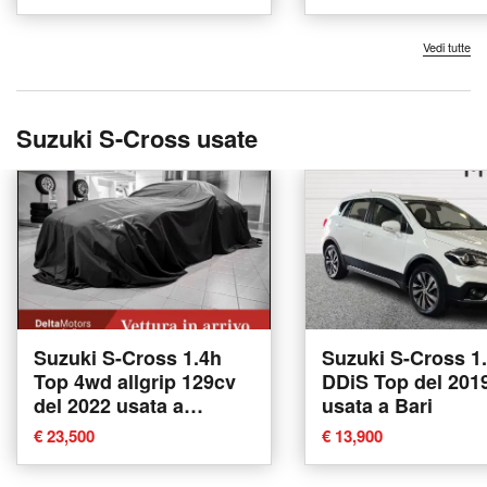
Vedi tutte
Suzuki S-Cross usate
Suzuki S-Cross 1.4h
Suzuki S-Cross 1
Top 4wd allgrip 129cv
DDiS Top del 201
del 2022 usata a
usata a Bari
Montecosaro
€ 23,500
€ 13,900