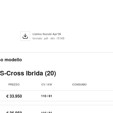
Listino Suzuki Apr'26
formato: .pdf - dim: 151KB
sso modello
S-Cross Ibrida (20)
PREZZO
CV / KW
CONSUMO
€ 33.950
110 / 81
€ 36.950
110 / 81