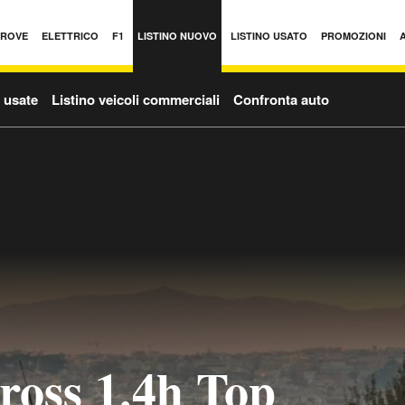
PROVE
ELETTRICO
F1
LISTINO NUOVO
LISTINO USATO
PROMOZIONI
o usate
Listino veicoli commerciali
Confronta auto
ross 1.4h Top