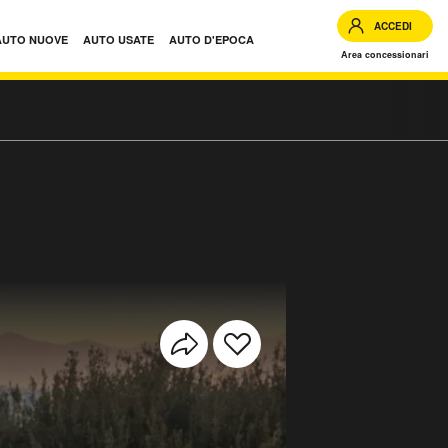
ACCEDI
AUTO NUOVE
AUTO USATE
AUTO D'EPOCA
Area concessionari