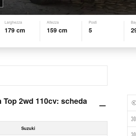
Larghezza
Altezza
Posti
Ba
179 cm
159 cm
5
2
h Top 2wd 110cv: scheda
Suzuki