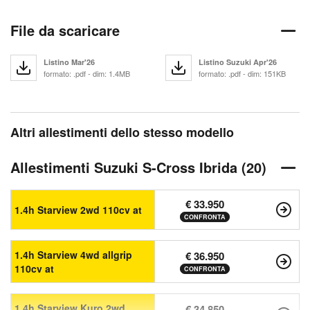
File da scaricare
Listino Mar'26
Listino Suzuki Apr'26
formato: .pdf - dim: 1.4MB
formato: .pdf - dim: 151KB
Altri allestimenti dello stesso modello
Allestimenti Suzuki S-Cross Ibrida (20)
€ 33.950
1.4h Starview 2wd 110cv at
CONFRONTA
1.4h Starview 4wd allgrip
€ 36.950
110cv at
CONFRONTA
1.4h Starview Kuro 2wd
€ 34.850