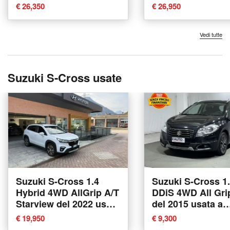
Campodipietra
€ 26,350
€ 26,950
Vedi tutte
Suzuki S-Cross usate
Suzuki S-Cross 1.4
Suzuki S-Cross 1
Hybrid 4WD AllGrip A/T
DDiS 4WD All Gri
Starview del 2022 usata
del 2015 usata a
a Montecrestese
Montagna in Valte
€ 19,950
€ 9,300