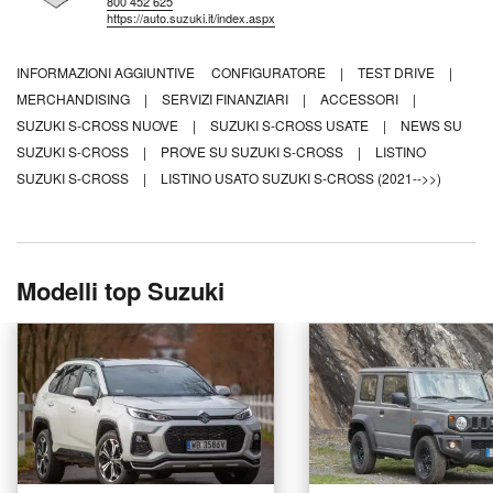
800 452 625
https://auto.suzuki.it/index.aspx
INFORMAZIONI AGGIUNTIVE
CONFIGURATORE
|
TEST DRIVE
|
MERCHANDISING
|
SERVIZI FINANZIARI
|
ACCESSORI
|
SUZUKI S-CROSS NUOVE
|
SUZUKI S-CROSS USATE
|
NEWS SU
SUZUKI S-CROSS
|
PROVE SU SUZUKI S-CROSS
|
LISTINO
SUZUKI S-CROSS
|
LISTINO USATO SUZUKI S-CROSS (2021-->>)
Modelli top Suzuki