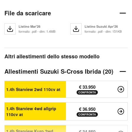
File da scaricare
Listino Mar'26
Listino Suzuki Apr'26
formato: .pdf - dim: 1.4MB
formato: .pdf - dim: 151KB
Altri allestimenti dello stesso modello
Allestimenti Suzuki S-Cross Ibrida (20)
€ 33.950
1.4h Starview 2wd 110cv at
CONFRONTA
1.4h Starview 4wd allgrip
€ 36.950
110cv at
CONFRONTA
1.4h Starview Kuro 2wd
€ 34.850