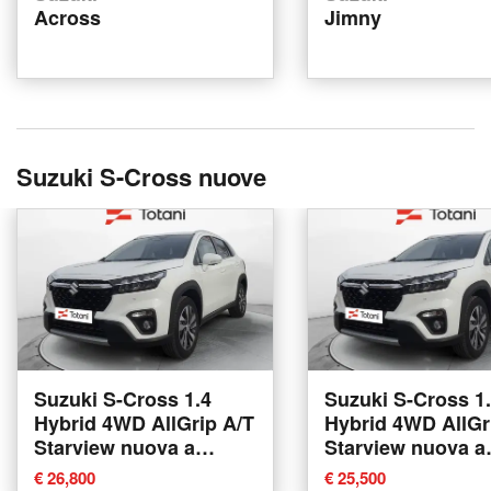
Across
Jimny
Suzuki S-Cross nuove
Suzuki S-Cross 1.4
Suzuki S-Cross 1
Hybrid 4WD AllGrip A/T
Hybrid 4WD AllGr
Starview nuova a
Starview nuova a
L'Aquila
L'Aquila
€ 26,800
€ 25,500