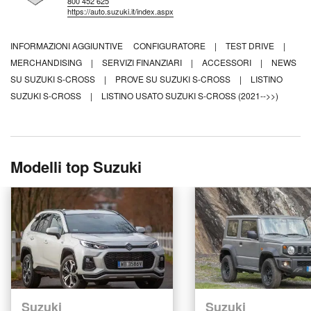
800 452 625
https://auto.suzuki.it/index.aspx
INFORMAZIONI AGGIUNTIVE
CONFIGURATORE
|
TEST DRIVE
|
MERCHANDISING
|
SERVIZI FINANZIARI
|
ACCESSORI
|
NEWS
SU SUZUKI S-CROSS
|
PROVE SU SUZUKI S-CROSS
|
LISTINO
SUZUKI S-CROSS
|
LISTINO USATO SUZUKI S-CROSS (2021-->>)
Modelli top Suzuki
Suzuki
Suzuki