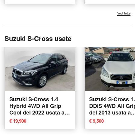
Vedi tutte
Suzuki S-Cross usate
Suzuki S-Cross 1.4
Suzuki S-Cross 1
Hybrid 4WD All Grip
DDiS 4WD All Gri
Cool del 2022 usata a
del 2013 usata a
Recanati
Recanati
€ 19,900
€ 9,500