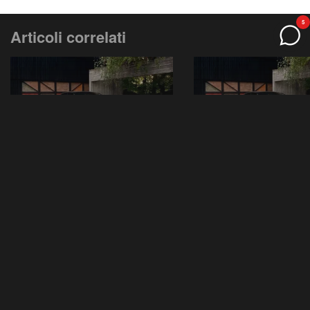
5
Articoli correlati
Tutte la auto cinesi
Formula 1
Incentivi
NEWS
NEWS
Ferrari Luce: la prima
Ferrari Luce, ecc
elettrica di Maranello è
come va davvero: 
qui, e fa già discutere
prime impressioni
[VIDEO]
guida dell'elettri
Cavallino
LEGGI
LEGGI