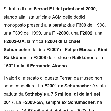
Si tratta di una
Ferrari F1 dei primi anni 2000,
stando alla lista ufficiale ACM delle dodici
monoposto presenti alla parata: due
del 1998,
F300
una
del 1999, una
, una
, una
F399
F1-2000
F2002
, la mitica
F2003-GA
F2004 di Michael
, le due
di
e
Schumacher
F2007
Felipe Massa
Kimi
, la
dello stesso
e la
Räikkönen
F2008
Räikkönen
di
150° Italia
Fernando Alonso.
I valori di mercato di queste Ferrari da museo non
sono congetture. La
è stata
F2001 ex Schumacher
battuta da
a
Sotheby's
7,5 milioni di dollari nel
. La
, sempre
, ha
2017
F2003-GA
ex Schumacher
toccato i
nel 2022. Le
14,87 milioni di dollari