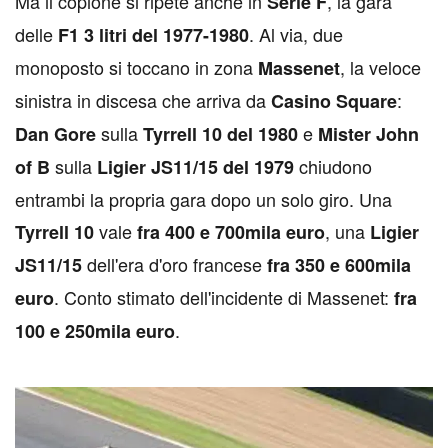
Ma il copione si ripete anche in
, la gara
Série F
delle
. Al via, due
F1 3 litri del 1977-1980
monoposto si toccano in zona
, la veloce
Massenet
sinistra in discesa che arriva da
:
Casino Square
sulla
e
Dan Gore
Tyrrell 10 del 1980
Mister John
sulla
chiudono
of B
Ligier JS11/15 del 1979
entrambi la propria gara dopo un solo giro. Una
vale
, una
Tyrrell 10
fra 400 e 700mila euro
Ligier
dell'era d'oro francese
JS11/15
fra 350 e 600mila
. Conto stimato dell'incidente di Massenet:
euro
fra
.
100 e 250mila euro