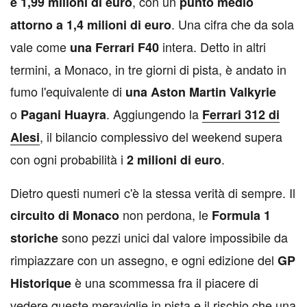
, con un
e 1,99 milioni di euro
punto medio
. Una cifra che da sola
attorno a 1,4 milioni di euro
vale come
intera. Detto in altri
una Ferrari F40
termini, a Monaco, in tre giorni di pista, è andato in
fumo l'equivalente di
una Aston Martin Valkyrie
o
. Aggiungendo la
Pagani Huayra
Ferrari 312 di
, il bilancio complessivo del weekend supera
Alesi
con ogni probabilità i
.
2 milioni di euro
Dietro questi numeri c'è la stessa verità di sempre. Il
non perdona, le
circuito di Monaco
Formula 1
sono pezzi unici dal valore impossibile da
storiche
rimpiazzare con un assegno, e ogni edizione del
GP
è una scommessa fra il piacere di
Historique
vedere queste meraviglie in pista e il rischio che una