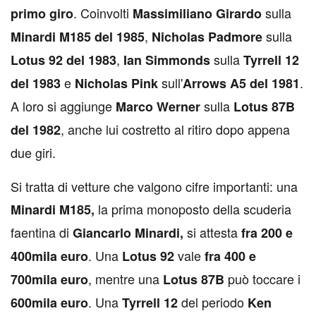
. Coinvolti
sulla
primo giro
Massimiliano Girardo
,
sulla
Minardi M185 del 1985
Nicholas Padmore
,
sulla
Lotus 92 del 1983
Ian Simmonds
Tyrrell 12
e
sull'
.
del 1983
Nicholas Pink
Arrows A5 del 1981
A loro si aggiunge
sulla
Marco Werner
Lotus 87B
, anche lui costretto al ritiro dopo appena
del 1982
due giri.
Si tratta di vetture che valgono cifre importanti: una
la prima monoposto della scuderia
Minardi M185,
faentina di
si attesta
Giancarlo Minardi,
fra 200 e
. Una
vale
400mila euro
Lotus 92
fra 400 e
, mentre una
può toccare i
700mila euro
Lotus 87B
. Una
del periodo
600mila euro
Tyrrell 12
Ken