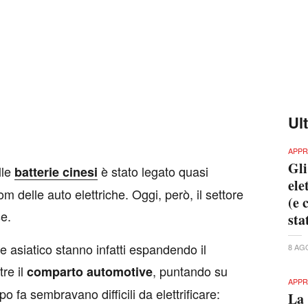
Ul
APPR
Gli
lle
è stato legato quasi
batterie
cinesi
ele
 delle auto elettriche. Oggi, però, il settore
(e 
e.
sta
se asiatico stanno infatti espandendo il
8 AG
tre il
, puntando su
comparto
automotive
APPR
 fa sembravano difficili da elettrificare:
La 