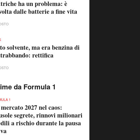
ttriche ha un problema: è
volta dalle batterie a fine vita
OSTO
S
to solvente, ma era benzina di
trabbando: rettifica
OSTO
time da Formula 1
ULA 1
 mercato 2027 nel caos:
usole segrete, rinnovi milionari
edili a rischio durante la pausa
iva