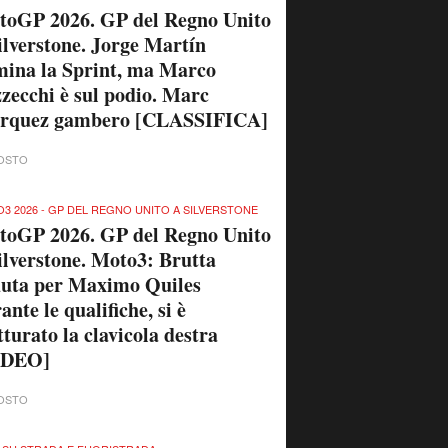
toGP 2026. GP del Regno Unito
ilverstone. Jorge Martín
ina la Sprint, ma Marco
zecchi è sul podio. Marc
rquez gambero [CLASSIFICA]
OSTO
3 2026 - GP DEL REGNO UNITO A SILVERSTONE
toGP 2026. GP del Regno Unito
ilverstone. Moto3: Brutta
uta per Maximo Quiles
ante le qualifiche, si è
tturato la clavicola destra
IDEO]
OSTO