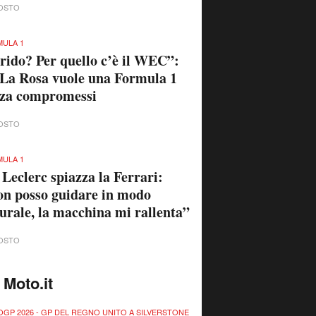
OSTO
ULA 1
rido? Per quello c’è il WEC”:
La Rosa vuole una Formula 1
nza compromessi
OSTO
ULA 1
 Leclerc spiazza la Ferrari:
n posso guidare in modo
urale, la macchina mi rallenta”
OSTO
 Moto.it
GP 2026 - GP DEL REGNO UNITO A SILVERSTONE