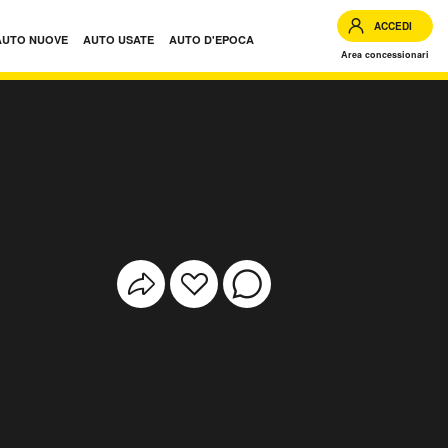
ACCEDI
AUTO NUOVE
AUTO USATE
AUTO D'EPOCA
Area concessionari