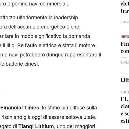
ele
ro e perfino navi commerciali.
tra
rafforza ulteriormente la leadership
8 AG
liera dell'accumulo energetico e che,
entare in modo significativo la domanda
NEW
Fin
 litio. Se l'auto elettrica è stata il motore
con
on e navi potrebbero dunque rappresentare il
e batterie cinesi.
8 AG
Ul
o
FORM
F1,
cla
l
, le stime più diffuse sulla
Financial
Times
e s
o rischiano già oggi di essere sottovalutate.
est
egato di
, uno dei maggiori
Tianqi
Lithium