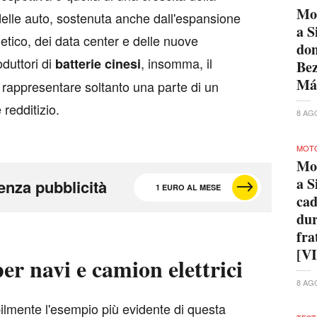
Mo
delle auto, sostenuta anche dall'espansione
a S
etico, dei data center e delle nuove
dom
oduttori di
, insomma, il
batterie
cinesi
Bez
Má
rappresentare soltanto una parte di un
redditizio.
8 AG
MOTO
Mo
a S
enza pubblicità
1 EURO AL MESE
cad
dur
fra
[V
per navi e camion elettrici
8 AG
lmente l'esempio più evidente di questa