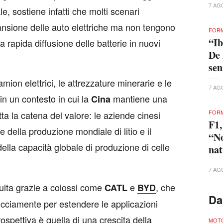
7 AG
e, sostiene infatti che molti scenari
ansione delle auto elettriche ma non tengono
FORM
“Ib
rapida diffusione delle batterie in nuovi
De 
se
amion elettrici, le attrezzature minerarie e le
7 AG
 in un contesto in cui la
mantiene una
Cina
FORM
a la catena del valore: le aziende cinesi
F1,
 della produzione mondiale di litio e il
“No
ella capacità globale di produzione di celle
nat
7 AG
uita grazie a colossi come
e
, che
CATL
BYD
Da
cciamente per estendere le applicazioni
rospettiva è quella di una crescita della
MOTO