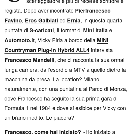
sceneggiatore e più di recente scrittore e
regista. Dopo aver incontrato
Pierfrancesco
,
ed
, in questa quarta
Favino
Eros Galbiati
Ernia
puntata di
, il format di
e
S-caricati
Mini Italia
, Vicky Piria a bordo della
Automoto.it
MINI
intervista
Countryman Plug-In Hybrid ALL4
, che ci racconta la sua ormai
Francesco Mandelli
lunga carriera: dall’esordio a MTV a quello dietro la
macchina da presa. La location? Milano
naturalmente, con una puntatina al Parco di Monza,
dove Francesco ha seguito la sua prima gara di
Formula 1 nel 1984 e dove si esibice per Vicky con
un brano inedito. Le piacera?
«Ho iniziato a
Francesco, come hai iniziato?