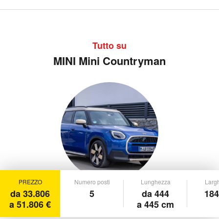
Tutto su
MINI Mini Countryman
PREZZO
Numero posti
Lunghezza
Larg
da 33.806
5
da 444
184
a 51.806 €
a 445 cm