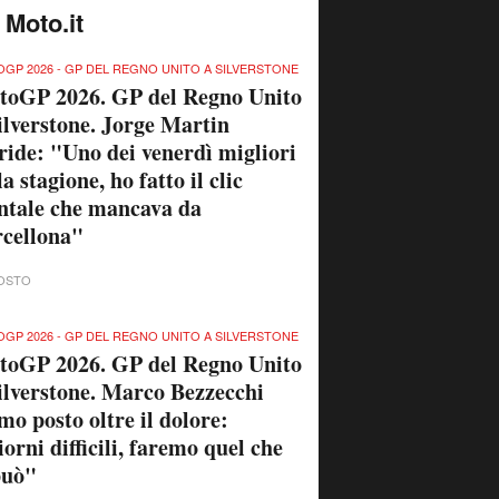
mo posto oltre il dolore:
orni difficili, faremo quel che
può"
OSTO
GP 2026 - GP DEL REGNO UNITO A SILVERSTONE
toGP 2026. GP del Regno Unito
ilverstone. Pre-qualifiche: che
co Bezzecchi (record!) nel
minio Aprilia! [CLASSIFICA]
OSTO