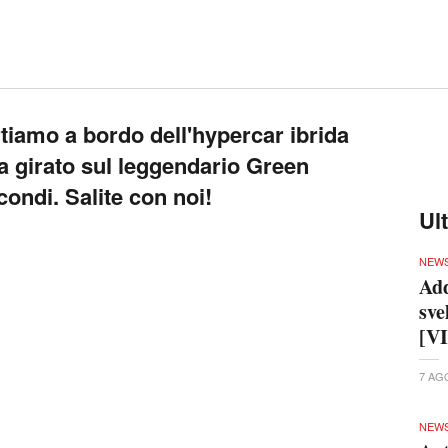
 leggendario
sono sempre
Nürburgring
7 AG
 maggior ragione quando le auto
NEW
zioni sono super o
. Come quella di
hypercar
Aut
. L'hypercar di Zuffenhausen
he 918 Spyder
all
ma
sul Green Hell, prima di essere battuta
condi
tiene il record per vetture non omologate
7 AG
NEW
Toy
ico della 918 Spyder:
motore V8 da 4.6 litri
l'a
, coadiuvato da
, uno
 CV
due motori elettrici
din
, per una
anteriore da 129 CV
potenza
nuo
a mostruosa
. Le
coppia di 1275 Nm
7 AG
eguenza: scatto
da 0 a 100 Km/h in soli 2.6
secondi e 0-300 Km/h in 19.9 secondi.
Ul