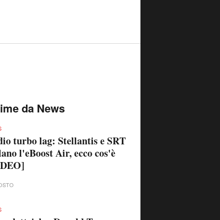
OSTO
S
o elettriche, Donald Trump
'attacco: "Chi le guida è
lato"
OSTO
S
ota GR86 2027, arriva
ggiornamento: migliora la
amica di guida e debutta il
vo EyeSight
OSTO
time da Formula 1