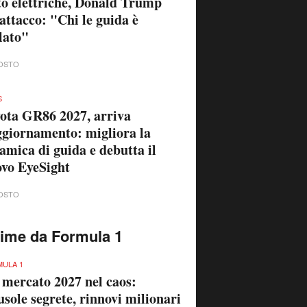
ULA 1
 mercato 2027 nel caos:
usole segrete, rinnovi milionari
edili a rischio durante la pausa
iva
OSTO
ULA 1
rido? Per quello c’è il WEC”:
La Rosa vuole una Formula 1
nza compromessi
OSTO
ULA 1
 Leclerc spiazza la Ferrari:
n posso guidare in modo
urale, la macchina mi rallenta”