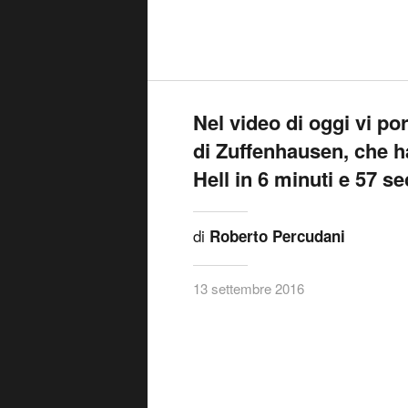
I
video che riguardano il
emozionanti. Lo sono a
protagoniste di quelle presta
cui vi parliamo oggi: la
Porsc
ha girato in
6 minuti e 57 se
dalla
(che de
Pagani Zonda R
ad uso stradale).
Ricordiamo qualche dato tecn
di cilindrata che sviluppa
608
e uno
posteriore da 156 CV
e un
complessiva di 893 CV
prestazioni vengono di cons
, 0-200 Km/h in 7.2 
secondi