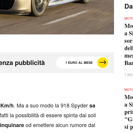
pri
"Gi
si 
7 AG
MOTO
Mo
a S
Mar
do
7 AG