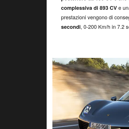
Naviga su Automoto.it s
La velocità massima è di
345
: ha in
essere anche "green"
motori elettrici,
senza quindi 
suo V8 a benzina. L'
autonom
viene coperto in
100 Km/h
6.
.
150 Km/h
Video:
, via
Porsche
YouTube