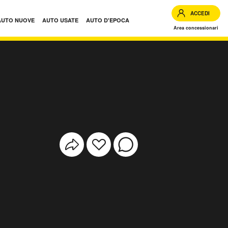
ACCEDI
AUTO NUOVE
AUTO USATE
AUTO D'EPOCA
Area concessionari