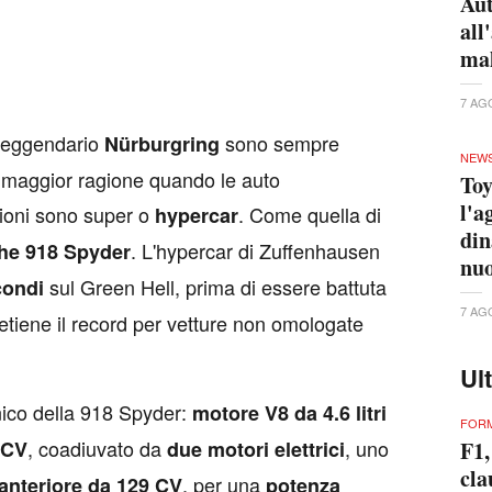
FORM
F1,
cla
e s
est
7 AG
FORM
“Ib
De 
se
7 AG
FORM
F1,
“No
nat