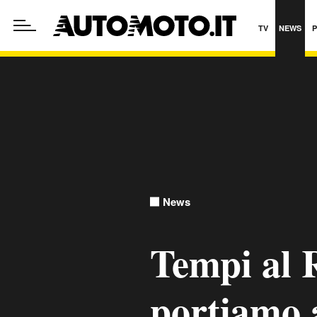
TV
NEWS
News
Tempi al R
portiamo 