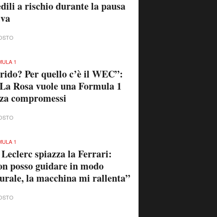
OSTO
 Moto.it
GP 2026 - GP DEL REGNO UNITO A SILVERSTONE
toGP 2026. GP del Regno Unito
ilverstone. Jorge Martin
ride: "Uno dei venerdì migliori
la stagione, ho fatto il clic
tale che mancava da
cellona"
OSTO
GP 2026 - GP DEL REGNO UNITO A SILVERSTONE
toGP 2026. GP del Regno Unito
ilverstone. Marco Bezzecchi