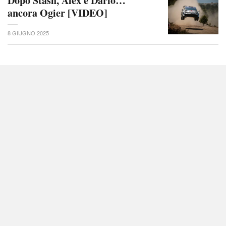
Dopo Stash, Alex e Dario…
ancora Ogier [VIDEO]
8 GIUGNO 2025