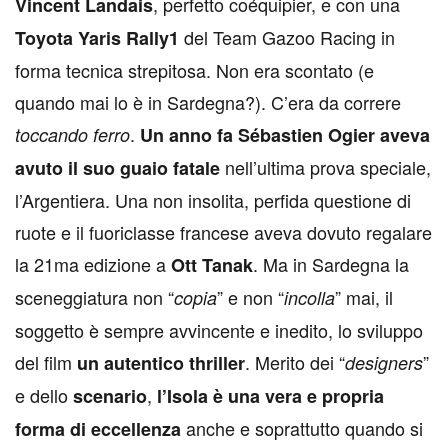
, perfetto coéquipier, e con una
Vincent Landais
del Team Gazoo Racing in
Toyota Yaris Rally1
forma tecnica strepitosa. Non era scontato (e
quando mai lo è in Sardegna?). C’era da correre
.
toccando ferro
Un anno fa Sébastien Ogier aveva
nell’ultima prova speciale,
avuto il suo guaio fatale
l’Argentiera. Una non insolita, perfida questione di
ruote e il fuoriclasse francese aveva dovuto regalare
la 21ma edizione a
. Ma in Sardegna la
Ott Tanak
sceneggiatura non “
” e non “
” mai, il
copia
incolla
soggetto è sempre avvincente e inedito, lo sviluppo
del film
. Merito dei “
”
un autentico thriller
designers
e dello
,
scenario
l’Isola è una vera e propria
anche e soprattutto quando si
forma di eccellenza