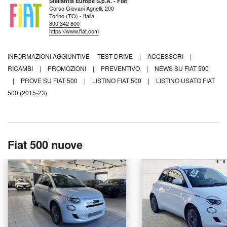
Stellantis Europe S.p.A. - Fiat
Corso Giovani Agnelli, 200
Torino (TO) - Italia
800 342 800
https://www.fiat.com
INFORMAZIONI AGGIUNTIVE
TEST DRIVE
|
ACCESSORI
|
RICAMBI
|
PROMOZIONI
|
PREVENTIVO
|
NEWS SU FIAT 500
|
PROVE SU FIAT 500
|
LISTINO FIAT 500
|
LISTINO USATO FIAT
500 (2015-23)
Fiat 500 nuove