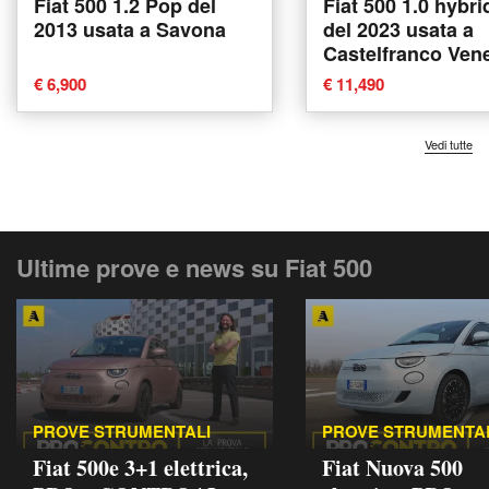
Fiat 500 1.2 Pop del
Fiat 500 1.0 hybri
2013 usata a Savona
del 2023 usata a
Castelfranco Ven
€ 6,900
€ 11,490
Vedi tutte
Ultime prove e news su Fiat 500
PROVE STRUMENTALI
PROVE STRUMENTA
Fiat 500e 3+1 elettrica,
Fiat Nuova 500