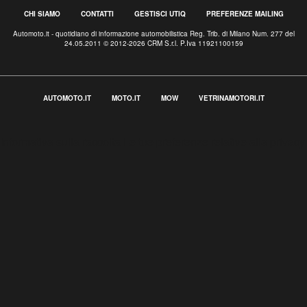
CHI SIAMO
CONTATTI
GESTISCI UTIQ
PREFERENZE MAILING
Automoto.it - quotidiano di informazione automobilistica Reg. Trib. di Milano Num. 277 del
24.05.2011 © 2012-2026 CRM S.r.l. P.Iva 11921100159
AUTOMOTO.IT
MOTO.IT
MOW
VETRINAMOTORI.IT
Informativa sulla raccolta
Le tue preferenze relative alla privacy