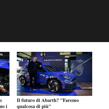
n
Il futuro di Abarth? "Faremo
no i
qualcosa di più"