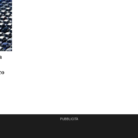
a
co
PUBBLICITÀ