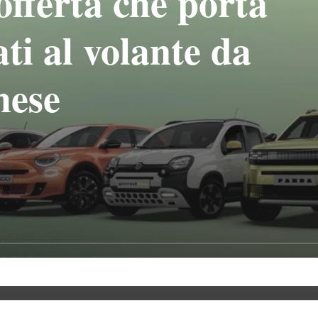
offerta che porta
ti al volante da
mese