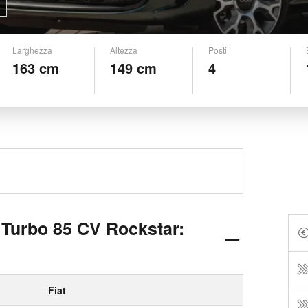
Larghezza
Altezza
Posti
163 cm
149 cm
4
r Turbo 85 CV Rockstar:
Fiat