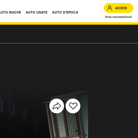
ACCEDI
AUTO NUOVE
AUTO USATE
AUTO D'EPOCA
Area concessionari