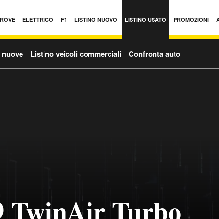
PROVE
ELETTRICO
F1
LISTINO NUOVO
LISTINO USATO
PROMOZIONI
o nuove
Listino veicoli commerciali
Confronta auto
.9 TwinAir Turbo