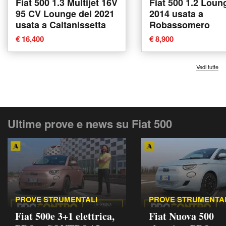
Fiat 500 1.3 Multijet 16V
Fiat 500 1.2 Loun
95 CV Lounge del 2021
2014 usata a
usata a Caltanissetta
Robassomero
€ 16,400
€ 8,900
Vedi tutte
Ultime prove e news su Fiat 500
PROVE STRUMENTALI
PROVE STRUMENTA
Fiat 500e 3+1 elettrica,
Fiat Nuova 500