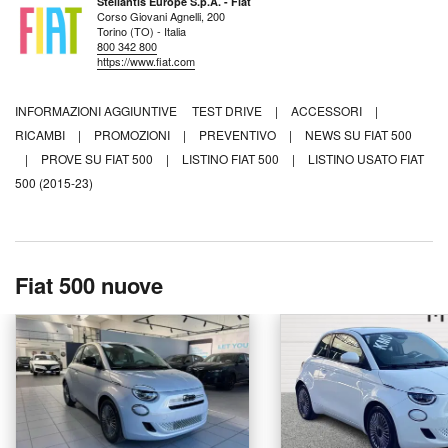
Stellantis Europe S.p.A. - Fiat
Corso Giovani Agnelli, 200
Torino (TO) - Italia
800 342 800
https://www.fiat.com
INFORMAZIONI AGGIUNTIVE
TEST DRIVE
|
ACCESSORI
|
RICAMBI
|
PROMOZIONI
|
PREVENTIVO
|
NEWS SU FIAT 500
|
PROVE SU FIAT 500
|
LISTINO FIAT 500
|
LISTINO USATO FIAT
500 (2015-23)
Fiat 500 nuove