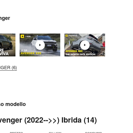
nger
NGER (6)
sso modello
enger (2022-->>) Ibrida (14)