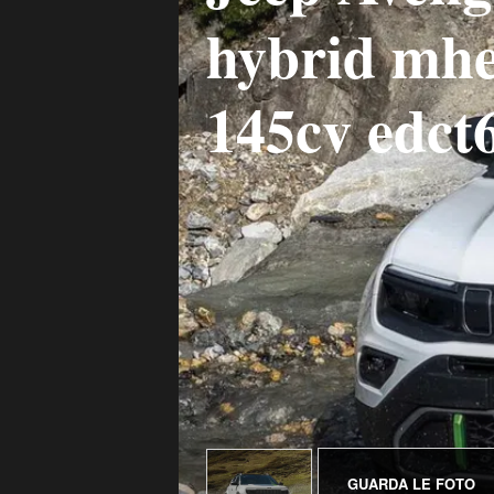
hybrid mhe
145cv edct
GUARDA LE FOTO