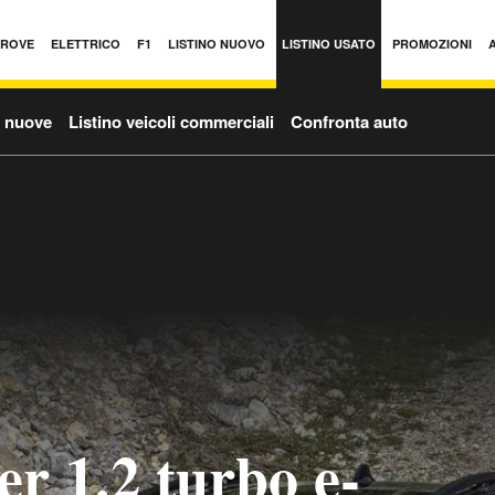
PROVE
ELETTRICO
F1
LISTINO NUOVO
LISTINO USATO
PROMOZIONI
o nuove
Listino veicoli commerciali
Confronta auto
r 1.2 turbo e-