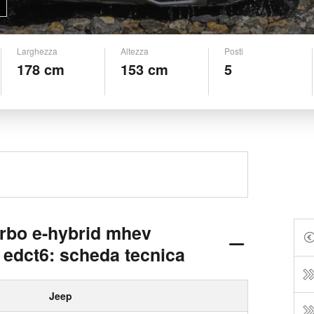
Larghezza
Altezza
Posti
178 cm
153 cm
5
urbo e-hybrid mhev
 edct6: scheda tecnica
Jeep