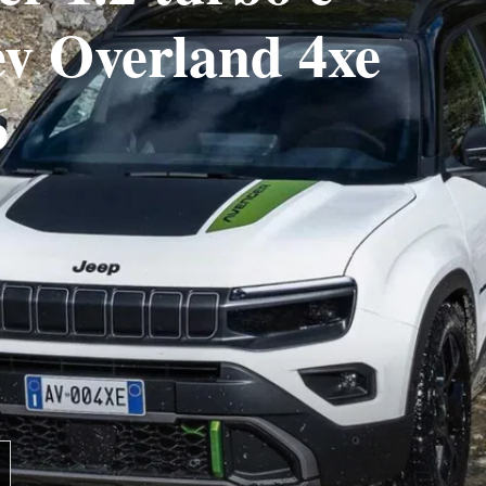
v Overland 4xe
6