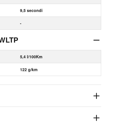
9,5 secondi
-
 WLTP
5,4 l/100Km
122 g/km