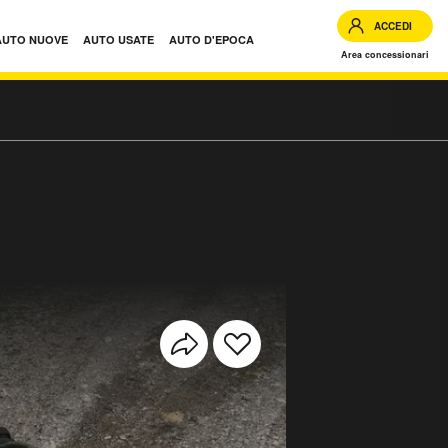
ACCEDI
AUTO NUOVE
AUTO USATE
AUTO D'EPOCA
Area concessionari