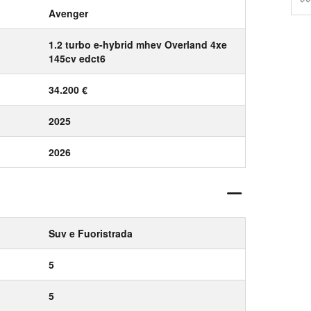
Avenger
1.2 turbo e-hybrid mhev Overland 4xe
145cv edct6
34.200 €
2025
2026
Suv e Fuoristrada
5
5