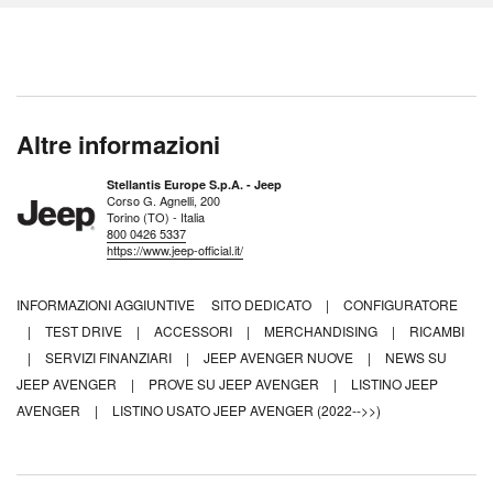
Altre informazioni
Stellantis Europe S.p.A. - Jeep
Corso G. Agnelli, 200
Torino (TO) - Italia
800 0426 5337
https://www.jeep-official.it/
INFORMAZIONI AGGIUNTIVE
SITO DEDICATO
|
CONFIGURATORE
|
TEST DRIVE
|
ACCESSORI
|
MERCHANDISING
|
RICAMBI
|
SERVIZI FINANZIARI
|
JEEP AVENGER NUOVE
|
NEWS SU
JEEP AVENGER
|
PROVE SU JEEP AVENGER
|
LISTINO JEEP
AVENGER
|
LISTINO USATO JEEP AVENGER (2022-->>)