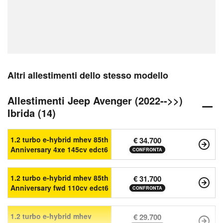
Altri allestimenti dello stesso modello
Allestimenti Jeep Avenger (2022-->>)
Ibrida (14)
1.2 turbo e-hybrid mhev 85th
€ 34.700
Anniversary 4xe 145cv edct6
CONFRONTA
1.2 turbo e-hybrid mhev 85th
€ 31.700
Anniversary fwd 110cv edct6
CONFRONTA
1.2 turbo e-hybrid mhev
€ 29.700