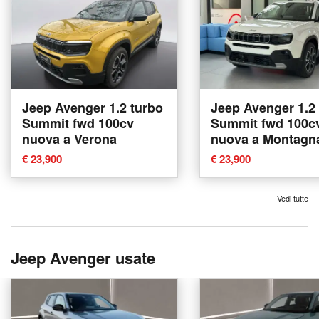
Jeep Avenger 1.2 turbo
Jeep Avenger 1.2
Summit fwd 100cv
Summit fwd 100c
nuova a Verona
nuova a Montagna
Valtellina
€ 23,900
€ 23,900
Vedi tutte
Jeep Avenger usate