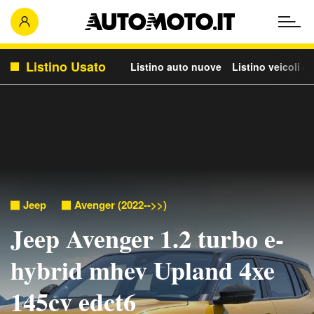
Listino Usato
Listino auto nuove
Listino veicoli c
Jeep
Avenger (2022-->>)
Jeep Avenger 1.2 turbo e-
hybrid mhev Upland 4xe
145cv edct6