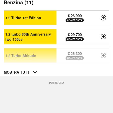
Benzina (11)
€ 26.900
1.2 Turbo 1st Edition
CONFRONTA
1.2 turbo 85th Anniversary
€ 29.700
fwd 100cv
CONFRONTA
€ 26.300
1.2 Turbo Altitude
CONFRONTA
MOSTRA TUTTI
PUBBLICITÀ