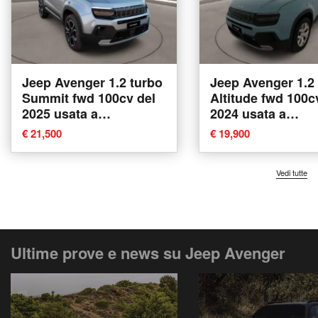
Jeep Avenger 1.2 turbo
Jeep Avenger 1.2
Summit fwd 100cv del
Altitude fwd 100c
2025 usata a
2024 usata a
Caltanissetta
Caltanissetta
€ 21,500
€ 19,900
Vedi tutte
Ultime prove e news su Jeep Avenger