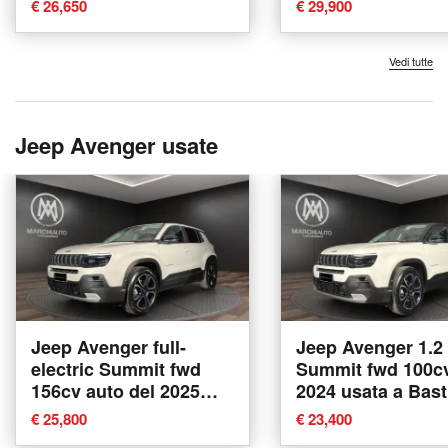
€ 26,650
€ 29,900
Vedi tutte
Jeep Avenger usate
Jeep Avenger full-
Jeep Avenger 1.2
electric Summit fwd
Summit fwd 100cv
156cv auto del 2025
2024 usata a Bast
usata a Bastia Umbra
Umbra
€ 25,800
€ 23,400