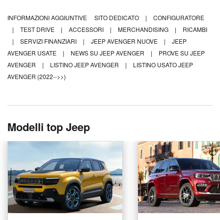
INFORMAZIONI AGGIUNTIVE
SITO DEDICATO
|
CONFIGURATORE
|
TEST DRIVE
|
ACCESSORI
|
MERCHANDISING
|
RICAMBI
|
SERVIZI FINANZIARI
|
JEEP AVENGER NUOVE
|
JEEP
AVENGER USATE
|
NEWS SU JEEP AVENGER
|
PROVE SU JEEP
AVENGER
|
LISTINO JEEP AVENGER
|
LISTINO USATO JEEP
AVENGER (2022-->>)
Modelli top Jeep