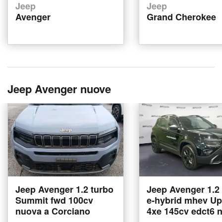
Jeep
Jeep
Avenger
Grand Cherokee
Jeep Avenger nuove
Jeep Avenger 1.2 turbo
Jeep Avenger 1.2
Summit fwd 100cv
e-hybrid mhev Up
nuova a Corciano
4xe 145cv edct6 
a Verona