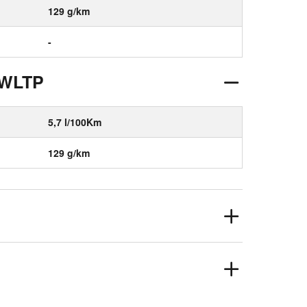
129 g/km
-
 WLTP
5,7 l/100Km
129 g/km