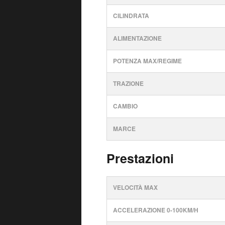
CILINDRATA
ALIMENTAZIONE
POTENZA MAX/REGIME
TRAZIONE
CAMBIO
MARCE
Prestazioni
VELOCITÀ MAX
ACCELERAZIONE 0-100KM/H