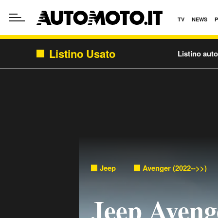
TV
NEWS
Listino Usato
Listino aut
Jeep
Avenger (2022-->>)
Jeep Aveng