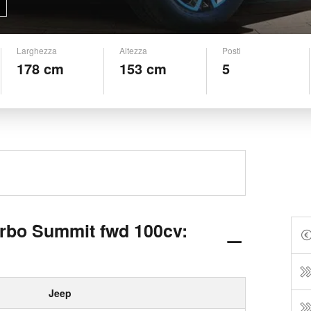
Larghezza
Altezza
Posti
178 cm
153 cm
5
urbo Summit fwd 100cv:
Jeep