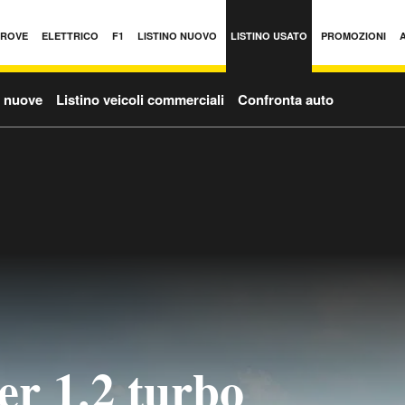
PROVE
ELETTRICO
F1
LISTINO NUOVO
LISTINO USATO
PROMOZIONI
o nuove
Listino veicoli commerciali
Confronta auto
er 1.2 turbo