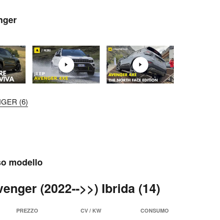
nger
NGER (6)
sso modello
enger (2022-->>) Ibrida (14)
PREZZO
CV / KW
CONSUMO