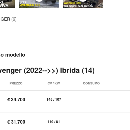
NGER (6)
sso modello
enger (2022-->>) Ibrida (14)
PREZZO
CV / KW
CONSUMO
€ 34.700
145 / 107
€ 31.700
110 / 81