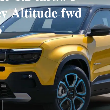
v Altitude fwd
6