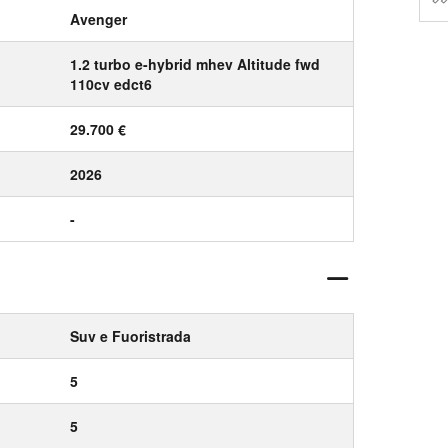
Avenger
1.2 turbo e-hybrid mhev Altitude fwd
110cv edct6
29.700 €
2026
-
Suv e Fuoristrada
5
5