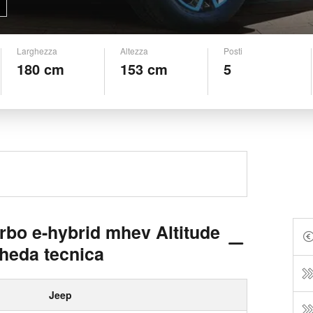
Larghezza
Altezza
Posti
180 cm
153 cm
5
rbo e-hybrid mhev Altitude
heda tecnica
Jeep