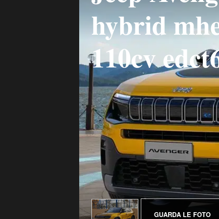
hybrid mhe
110cv edct
GUARDA LE FOTO