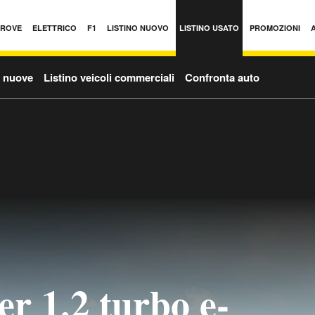
PROVE
ELETTRICO
F1
LISTINO NUOVO
LISTINO USATO
PROMOZIONI
o nuove
Listino veicoli commerciali
Confronta auto
r 1.2 turbo e-