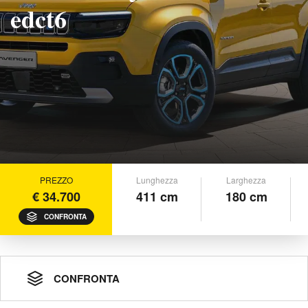
edct6
PREZZO
Lunghezza
Larghezza
€ 34.700
411 cm
180 cm
CONFRONTA
CONFRONTA