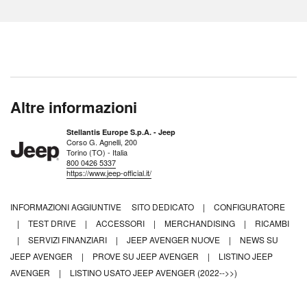
Altre informazioni
Stellantis Europe S.p.A. - Jeep
Corso G. Agnelli, 200
Torino (TO) - Italia
800 0426 5337
https://www.jeep-official.it/
INFORMAZIONI AGGIUNTIVE
SITO DEDICATO
|
CONFIGURATORE
|
TEST DRIVE
|
ACCESSORI
|
MERCHANDISING
|
RICAMBI
|
SERVIZI FINANZIARI
|
JEEP AVENGER NUOVE
|
NEWS SU
JEEP AVENGER
|
PROVE SU JEEP AVENGER
|
LISTINO JEEP
AVENGER
|
LISTINO USATO JEEP AVENGER (2022-->>)