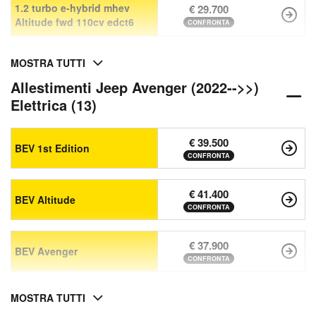
1.2 turbo e-hybrid mhev
€ 29.700
Altitude fwd 110cv edct6
CONFRONTA
MOSTRA TUTTI
Allestimenti Jeep Avenger (2022-->>)
Elettrica (13)
€ 39.500
BEV 1st Edition
CONFRONTA
€ 41.400
BEV Altitude
CONFRONTA
€ 37.900
BEV Avenger
CONFRONTA
MOSTRA TUTTI