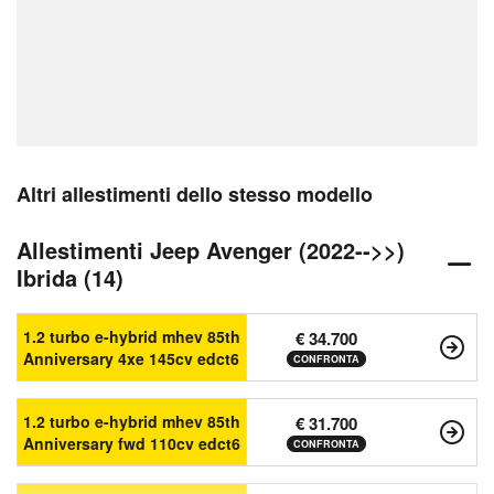
Altri allestimenti dello stesso modello
Allestimenti Jeep Avenger (2022-->>)
Ibrida (14)
1.2 turbo e-hybrid mhev 85th
€ 34.700
Anniversary 4xe 145cv edct6
CONFRONTA
1.2 turbo e-hybrid mhev 85th
€ 31.700
Anniversary fwd 110cv edct6
CONFRONTA