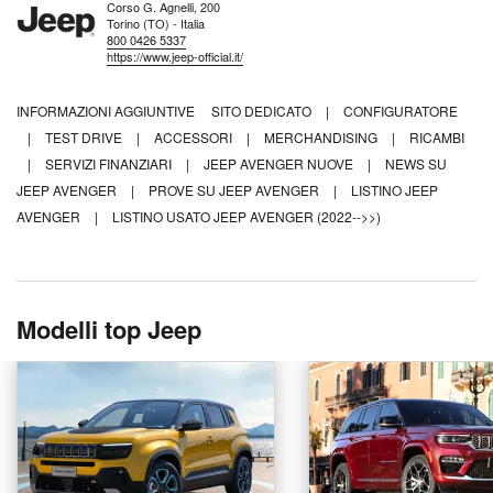
Corso G. Agnelli, 200
Torino (TO) - Italia
800 0426 5337
https://www.jeep-official.it/
INFORMAZIONI AGGIUNTIVE
SITO DEDICATO
|
CONFIGURATORE
|
TEST DRIVE
|
ACCESSORI
|
MERCHANDISING
|
RICAMBI
|
SERVIZI FINANZIARI
|
JEEP AVENGER NUOVE
|
NEWS SU
JEEP AVENGER
|
PROVE SU JEEP AVENGER
|
LISTINO JEEP
AVENGER
|
LISTINO USATO JEEP AVENGER (2022-->>)
Modelli top Jeep