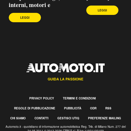
interni, motori e
LEGGI
LEGGI
GUIDA LA PASSIONE
PRIVACY POLICY
TERMINI E CONDIZIONI
REGOLE DI PUBBLICAZIONE
PUBBLICITÀ
ODR
RSS
CHI SIAMO
CONTATTI
GESTISCI UTIQ
PREFERENZE MAILING
Automoto.it - quotidiano di informazione automobilistica Reg. Trib. di Milano Num. 277 del
24.05.2011 © 2012-2026 CRM S.r.l. P.Iva 11921100159