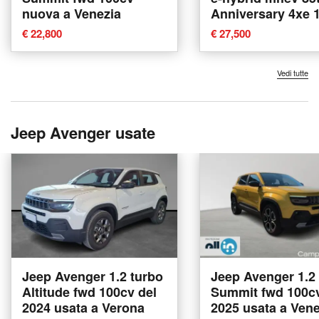
nuova a Venezia
Anniversary 4xe 
edct6 nuova a Co
€ 22,800
€ 27,500
Vedi tutte
Jeep Avenger usate
Jeep Avenger 1.2 turbo
Jeep Avenger 1.2
Altitude fwd 100cv del
Summit fwd 100cv
2024 usata a Verona
2025 usata a Vene