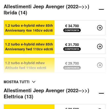
Allestimenti Jeep Avenger (2022-->>)
Ibrida (14)
1.2 turbo e-hybrid mhev 85th
€ 34.700
Anniversary 4xe 145cv edct6
CONFRONTA
1.2 turbo e-hybrid mhev 85th
€ 31.700
Anniversary fwd 110cv edct6
CONFRONTA
1.2 turbo e-hybrid mhev
€ 29.700
Altitude fwd 110cv edct6
CONFRONTA
MOSTRA TUTTI
Allestimenti Jeep Avenger (2022-->>)
Elettrica (13)