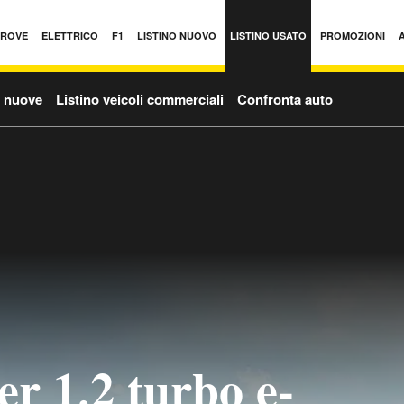
PROVE
ELETTRICO
F1
LISTINO NUOVO
LISTINO USATO
PROMOZIONI
o nuove
Listino veicoli commerciali
Confronta auto
r 1.2 turbo e-