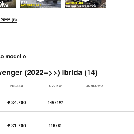
NGER (6)
sso modello
enger (2022-->>) Ibrida (14)
PREZZO
CV / KW
CONSUMO
€ 34.700
145 / 107
€ 31.700
110 / 81