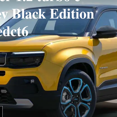
v Black Edition
edct6