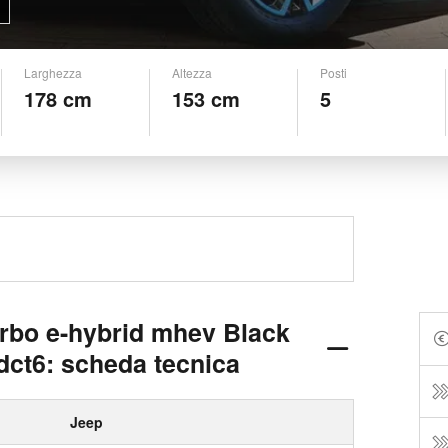
Larghezza
Altezza
Posti
178 cm
153 cm
5
urbo e-hybrid mhev Black
dct6: scheda tecnica
Jeep