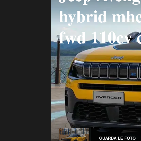
hybrid mhe
fwd 110cv 
GUARDA LE FOTO