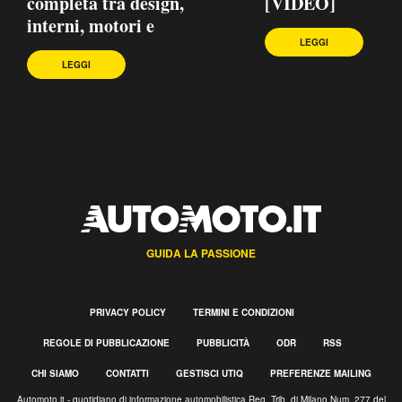
completa tra design,
[VIDEO]
interni, motori e
LEGGI
LEGGI
GUIDA LA PASSIONE
PRIVACY POLICY
TERMINI E CONDIZIONI
REGOLE DI PUBBLICAZIONE
PUBBLICITÀ
ODR
RSS
CHI SIAMO
CONTATTI
GESTISCI UTIQ
PREFERENZE MAILING
Automoto.it - quotidiano di informazione automobilistica Reg. Trib. di Milano Num. 277 del