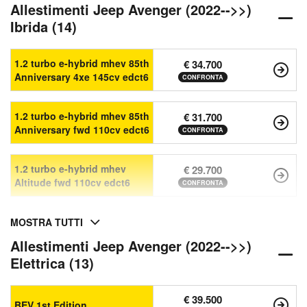
Allestimenti Jeep Avenger (2022-->>)
Ibrida (14)
1.2 turbo e-hybrid mhev 85th
€ 34.700
Anniversary 4xe 145cv edct6
CONFRONTA
1.2 turbo e-hybrid mhev 85th
€ 31.700
Anniversary fwd 110cv edct6
CONFRONTA
1.2 turbo e-hybrid mhev
€ 29.700
Altitude fwd 110cv edct6
CONFRONTA
MOSTRA TUTTI
Allestimenti Jeep Avenger (2022-->>)
Elettrica (13)
€ 39.500
BEV 1st Edition