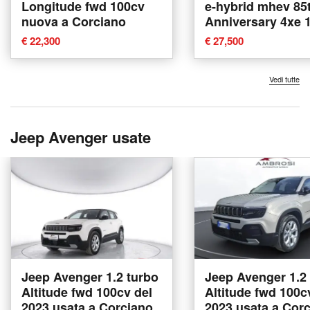
Longitude fwd 100cv
e-hybrid mhev 85
nuova a Corciano
Anniversary 4xe 
edct6 nuova a Co
€ 22,300
€ 27,500
Vedi tutte
Jeep Avenger usate
Jeep Avenger 1.2 turbo
Jeep Avenger 1.2
Altitude fwd 100cv del
Altitude fwd 100c
2023 usata a Corciano
2023 usata a Cor