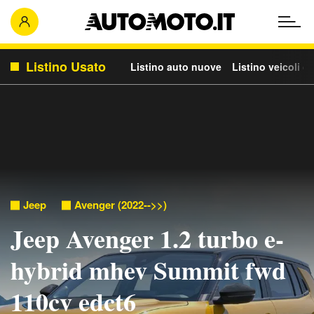
Listino Usato
Listino auto nuove
Listino veicoli c
Jeep
Avenger (2022-->>)
Jeep Avenger 1.2 turbo e-
hybrid mhev Summit fwd
110cv edct6