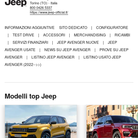
Torino (TO) - Italia
800 0426 5337
https://www.jeep-official.it/
INFORMAZIONI AGGIUNTIVE
SITO DEDICATO
|
CONFIGURATORE
|
TEST DRIVE
|
ACCESSORI
|
MERCHANDISING
|
RICAMBI
|
SERVIZI FINANZIARI
|
JEEP AVENGER NUOVE
|
JEEP
AVENGER USATE
|
NEWS SU JEEP AVENGER
|
PROVE SU JEEP
AVENGER
|
LISTINO JEEP AVENGER
|
LISTINO USATO JEEP
AVENGER (2022-->>)
Modelli top Jeep