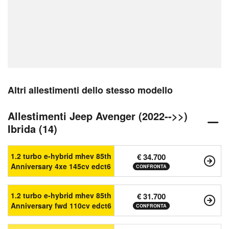
Altri allestimenti dello stesso modello
Allestimenti Jeep Avenger (2022-->>)
Ibrida (14)
1.2 turbo e-hybrid mhev 85th
€ 34.700
Anniversary 4xe 145cv edct6
CONFRONTA
1.2 turbo e-hybrid mhev 85th
€ 31.700
Anniversary fwd 110cv edct6
CONFRONTA