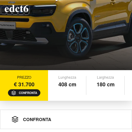
edct6
PREZZO
Lunghezza
Larghezza
€ 31.700
408 cm
180 cm
CONFRONTA
CONFRONTA