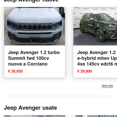
Jeep Avenger 1.2 turbo
Jeep Avenger 1.2
Summit fwd 100cv
e-hybrid mhev Up
nuova a Corciano
4xe 145cv edct6 
a Verona
€ 26,650
€ 29,900
Vedi tutte
Jeep Avenger usate