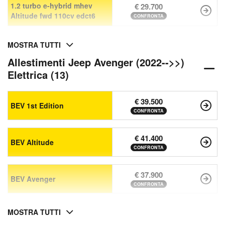
1.2 turbo e-hybrid mhev
€ 29.700
Altitude fwd 110cv edct6
CONFRONTA
MOSTRA TUTTI
Allestimenti Jeep Avenger (2022-->>)
Elettrica (13)
€ 39.500
BEV 1st Edition
CONFRONTA
€ 41.400
BEV Altitude
CONFRONTA
€ 37.900
BEV Avenger
CONFRONTA
MOSTRA TUTTI