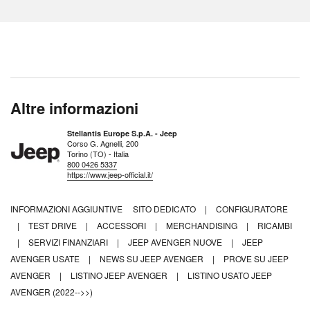
Altre informazioni
Stellantis Europe S.p.A. - Jeep
Corso G. Agnelli, 200
Torino (TO) - Italia
800 0426 5337
https://www.jeep-official.it/
INFORMAZIONI AGGIUNTIVE
SITO DEDICATO
|
CONFIGURATORE
|
TEST DRIVE
|
ACCESSORI
|
MERCHANDISING
|
RICAMBI
|
SERVIZI FINANZIARI
|
JEEP AVENGER NUOVE
|
JEEP
AVENGER USATE
|
NEWS SU JEEP AVENGER
|
PROVE SU JEEP
AVENGER
|
LISTINO JEEP AVENGER
|
LISTINO USATO JEEP
AVENGER (2022-->>)