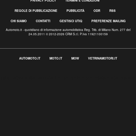
PRIVACY POLICY
TERMINI E CONDIZIONI
REGOLE DI PUBBLICAZIONE
PUBBLICITÀ
ODR
RSS
CHI SIAMO
CONTATTI
GESTISCI UTIQ
PREFERENZE MAILING
Automoto.it - quotidiano di informazione automobilistica Reg. Trib. di Milano Num. 277 del
24.05.2011 © 2012-2026 CRM S.r.l. P.Iva 11921100159
AUTOMOTO.IT
MOTO.IT
MOW
VETRINAMOTORI.IT
Informativa sulla raccolta
Le tue preferenze relative alla privacy