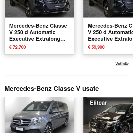
Mercedes-Benz Classe
Mercedes-Benz C
V 250 d Automatic
V 250 d Automati
Executive Extralong
Executive Extral
nuova a Bologna
nuova a Bologna
€ 72,700
€ 59,900
Vedi tutte
Mercedes-Benz Classe V usate