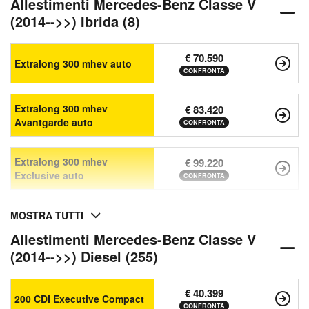
Allestimenti Mercedes-Benz Classe V
(2014-->>) Ibrida (8)
€ 70.590
Extralong 300 mhev auto
CONFRONTA
Extralong 300 mhev
€ 83.420
Avantgarde auto
CONFRONTA
Extralong 300 mhev
€ 99.220
Exclusive auto
CONFRONTA
MOSTRA TUTTI
Allestimenti Mercedes-Benz Classe V
(2014-->>) Diesel (255)
€ 40.399
200 CDI Executive Compact
CONFRONTA