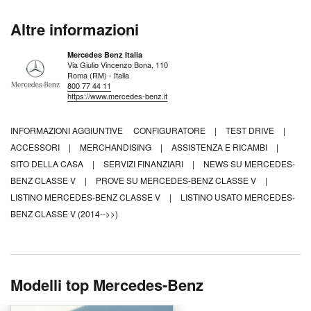
Altre informazioni
Mercedes Benz Italia
Via Giulio Vincenzo Bona, 110
Roma (RM) - Italia
800 77 44 11
https://www.mercedes-benz.it
INFORMAZIONI AGGIUNTIVE
CONFIGURATORE
|
TEST DRIVE
|
ACCESSORI
|
MERCHANDISING
|
ASSISTENZA E RICAMBI
|
SITO DELLA CASA
|
SERVIZI FINANZIARI
|
NEWS SU MERCEDES-
BENZ CLASSE V
|
PROVE SU MERCEDES-BENZ CLASSE V
|
LISTINO MERCEDES-BENZ CLASSE V
|
LISTINO USATO MERCEDES-
BENZ CLASSE V (2014-->>)
Modelli top Mercedes-Benz