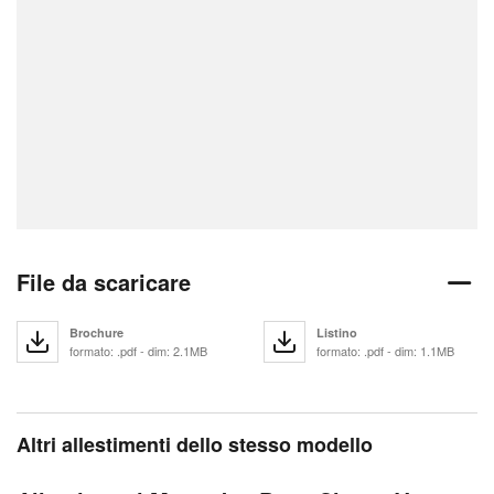
File da scaricare
Brochure
Listino
formato: .pdf - dim: 2.1MB
formato: .pdf - dim: 1.1MB
Altri allestimenti dello stesso modello