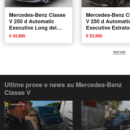
Mercedes-Benz Classe
Mercedes-Benz C
V 250 d Automatic
V 250 d Automati
Executive Long del
Executive Extralo
2021 usata a Piove di
2025 usata a
€ 43,800
€ 53,900
Sacco
Dormelletto
Vedi tutte
Ultime prove e news su Mercedes-Benz
Classe V