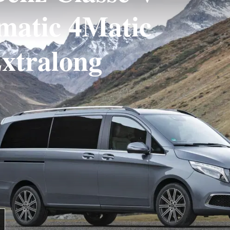
matic 4Matic
xtralong