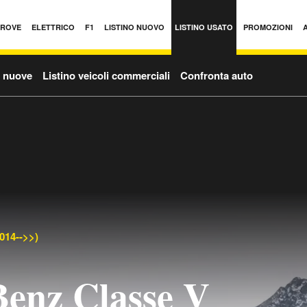
PROVE
ELETTRICO
F1
LISTINO NUOVO
LISTINO USATO
PROMOZIONI
o nuove
Listino veicoli commerciali
Confronta auto
014-->>)
enz Classe V