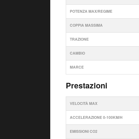
POTENZA MAX/REGIME
COPPIA MASSIMA
TRAZIONE
CAMBIO
MARCE
Prestazioni
VELOCITÀ MAX
ACCELERAZIONE 0-100KM/H
EMISSIONI CO2