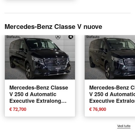
Mercedes-Benz Classe V nuove
Mercedes-Benz Classe
Mercedes-Benz C
V 250 d Automatic
V 250 d Automati
Executive Extralong
Executive Extral
nuova a Bologna
nuova a Bologna
€ 72,700
€ 76,900
Vedi tutte