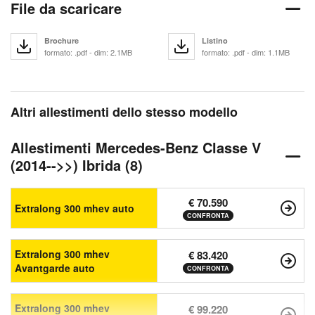
File da scaricare
Brochure
Listino
formato: .pdf - dim: 2.1MB
formato: .pdf - dim: 1.1MB
Altri allestimenti dello stesso modello
Allestimenti Mercedes-Benz Classe V
(2014-->>) Ibrida (8)
€ 70.590
Extralong 300 mhev auto
CONFRONTA
Extralong 300 mhev
€ 83.420
Avantgarde auto
CONFRONTA
Extralong 300 mhev
€ 99.220