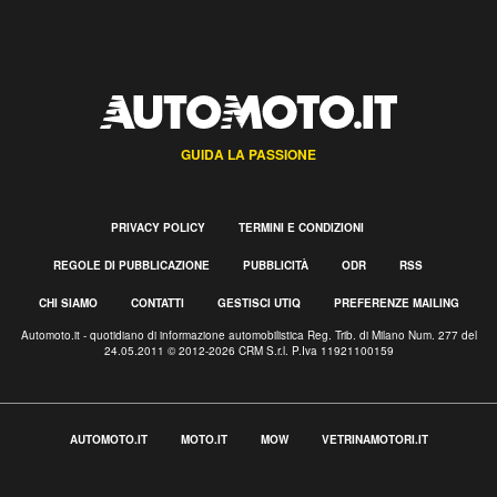
GUIDA LA PASSIONE
PRIVACY POLICY
TERMINI E CONDIZIONI
REGOLE DI PUBBLICAZIONE
PUBBLICITÀ
ODR
RSS
CHI SIAMO
CONTATTI
GESTISCI UTIQ
PREFERENZE MAILING
Automoto.it - quotidiano di informazione automobilistica Reg. Trib. di Milano Num. 277 del
24.05.2011 © 2012-2026 CRM S.r.l. P.Iva 11921100159
AUTOMOTO.IT
MOTO.IT
MOW
VETRINAMOTORI.IT