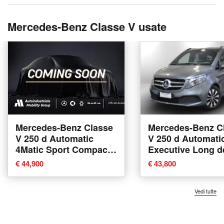
Mercedes-Benz Classe V usate
Mercedes-Benz Classe
Mercedes-Benz C
V 250 d Automatic
V 250 d Automati
4Matic Sport Compact
Executive Long d
del 2022 usata a
2021 usata a Piov
€ 44,900
€ 43,800
Bolzano
Sacco
Vedi tutte