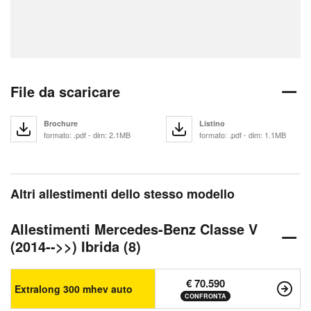
File da scaricare
Brochure
Listino
formato: .pdf - dim: 2.1MB
formato: .pdf - dim: 1.1MB
Altri allestimenti dello stesso modello
Allestimenti Mercedes-Benz Classe V
(2014-->>) Ibrida (8)
€ 70.590
Extralong 300 mhev auto
CONFRONTA