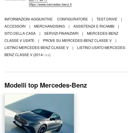
https://www.mercedes-benz.it
INFORMAZIONI AGGIUNTIVE
CONFIGURATORE
|
TEST DRIVE
|
ACCESSORI
|
MERCHANDISING
|
ASSISTENZA E RICAMBI
|
SITO DELLA CASA
|
SERVIZI FINANZIARI
|
MERCEDES-BENZ
CLASSE V USATE
|
PROVE SU MERCEDES-BENZ CLASSE V
|
LISTINO MERCEDES-BENZ CLASSE V
|
LISTINO USATO MERCEDES-
BENZ CLASSE V (2014-->>)
Modelli top Mercedes-Benz