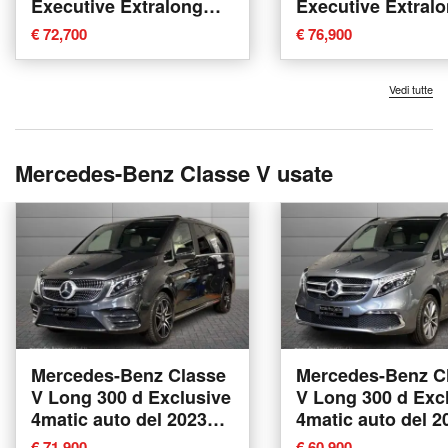
Executive Extralong
Executive Extral
nuova a Bologna
nuova a Bologna
€ 72,700
€ 76,900
Vedi tutte
Mercedes-Benz Classe V usate
Mercedes-Benz Classe
Mercedes-Benz C
V Long 300 d Exclusive
V Long 300 d Exc
4matic auto del 2023
4matic auto del 2
usata a Bologna
usata a Bologna
€ 71,900
€ 60,900